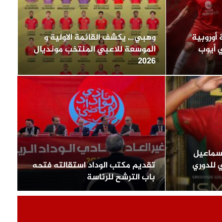
أوروبية
وهبي… يكشف القائمة الاولية و
 أيوب
الموسعة للاعبي المنتخب مونديال
2026
اسماعيل
ي للدوري
تقديم مكتب الوداد استقالته فتحه
باب الترشح للرئاسة