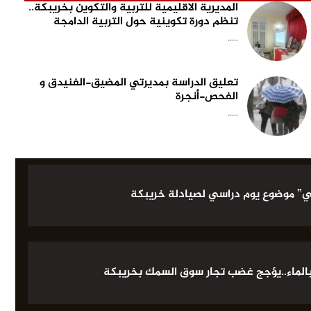
المديرية الاقليمية للتربية والتكوين بخريبكة..
تنظم دورة تكوينية حول التربية الدامجة
.....
تعليق الدراسة بمديرتي المضيق-الفنيدق و
الفحص-أنجرة
.....
ائي” موضوع يوم دراسي لصيادلة خريبكة
بالماء..يؤجج غضب تجار سوق السمك بخريبكة