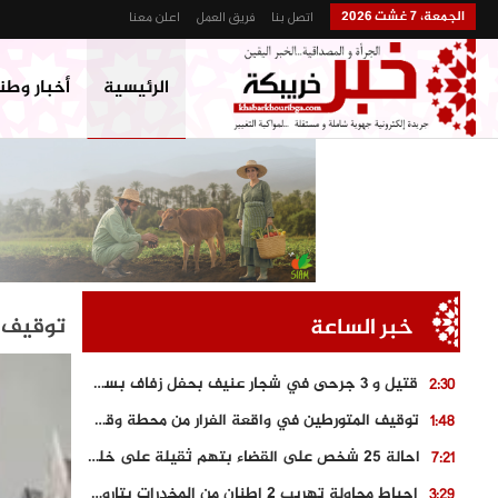
الجمعة، 7 غشت 2026
اتصل بنا
فريق العمل
اعلن معنا
الرئيسية
أخبار وطن
توقيف ا
خبر الساعة
قتيل و 3 جرحى في شجار عنيف بحفل زفاف بسوق اليبت
2:30
توقيف المتورطين في واقعة الفرار من محطة وقود و حجز السيارة
1:48
احالة 25 شخص على القضاء بتهم ثقيلة على خلفية احداث المناطق الشمالية
7:21
احباط محاولة تهريب 2 اطنان من المخدرات بتارودانت
3:29