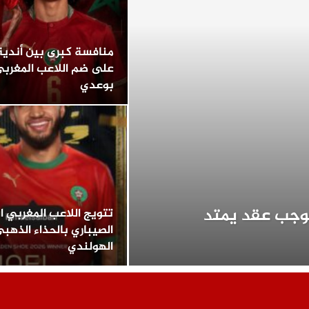
منافسة كبرى بين أندية 
على ضم اللاعب المغربي
بوعدي
موجب عقد يمتد
تتويج اللاعب المغربي 
الصيباري بالحذاء الذهب
الهولندي