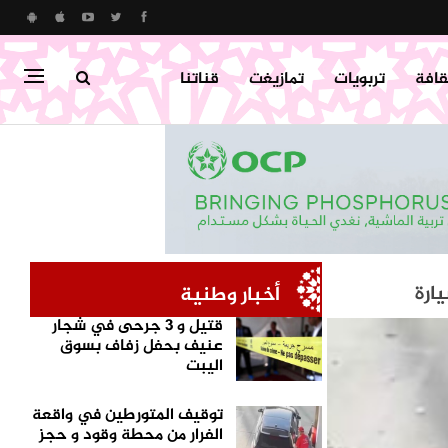
قافة
تربويات
تمازيغت
قناتنا
ارة
احالة 25 شخص على القضاء بتهم 
أخبار وطنية
الشمالية
قتيل و 3 جرحى في شجار
عنيف بحفل زفاف بسوق
اليبت
توقيف المتورطين في واقعة
الفرار من محطة وقود و حجز