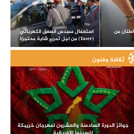
باط محاولة تهريب 2 اطنان من
استعمال مسدس الصعق الكهربائي
(Taser) من اجل تحرير شابة محتجزة
ثقافة وفنون
جوائز الدورة السادسة والعشرون لمهرجان خريبكة
للسينما الافريقية