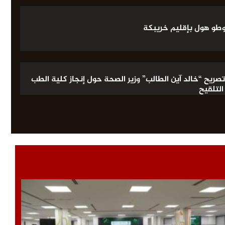
اوطو هول بإقليم خريبكة
صريح “خالد آين الطالب” وزير الصحة حول إنجاز كلية الطب
التلقيح
قليمي للصحة بخريبكة يجيب على تساؤلات المواطنين حول
ح والبنيات التحتية
ار حظر التجوال..إجراءات أمنية استثنائية وسدود مشددة
رأس السنة بخريبكة