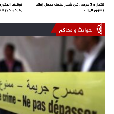
قتيل و 3 جرحى في شجار عنيف بحفل زفاف
توقيف المتورط
بسوق اليبت
وقود و حجز الس
حوادث و محاكم