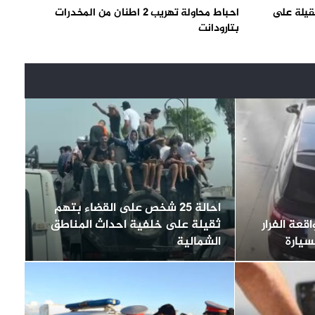
 ثقيلة على
احباط محاولة تهريب 2 اطنان من المخدرات
بتارودانت
احالة 25 شخص على القضاء بتهم
عة الفرار
ثقيلة على خلفية احداث المناطق
سيارة
الشمالية