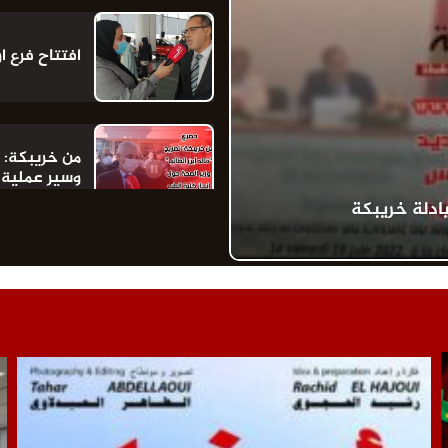
افتتاح فرع 
من خريبكة: ت
وسير عملية 
ادلة خريبكة
المندوب الإ
عملية التلقي
تزامنا مع قر
لتأمين ليلة 