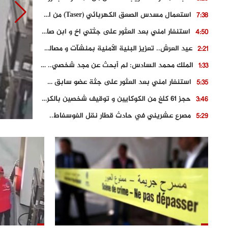
استعمال مسدس الصعق الكهربائي (Taser) من اجل تحرير شابة محتجزة
7:38
استنفار امني بعد العثور على جثتي اخ و ابن صاحب مطعم اسماك مشهور بطنجة
4:50
عيد العرش.. تعزيز البنية الأمنية بمنشآت و مصالح جديدة بكل من الحسيمة – فاس و الناظور
2:21
الملك محمد السادس: لم أبحث عن مجد شخصي.. وهَمي كرامة المغاربة
1:33
استنفار امني بعد العثور على جثة عضو سابق في حزب المصباح بالقنيطرة..
5:35
حجز 61 كلغ من الكوكايين و توقيف شخصين بالكركرات
3:46
مصرع عشريني في حادث قطار نقل الفوسفاط..
5:29
العثور على سبعينية جثة هامدة بمقر سكناها بمراكش
9:18
حادث مؤلم يودي بحياة ستيني بعد سقوطه في فرن تقليدي “للجير”
6:56
مصرع شابة ثلاثينية إثر سقوط سيارتها من منحدر خطير بالجرف الأصفر
3:02
توقيف “رضى الطالياني” بتهمة القيادة في حالة سكر و رفضه الامتثال للأمن
3:04