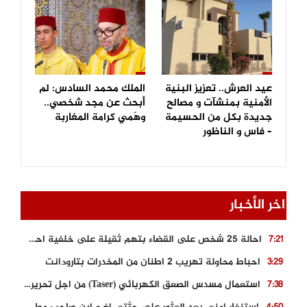
عيد العرش.. تعزيز البنية
الملك محمد السادس: لم
الأمنية بمنشآت و مصالح
أبحث عن مجد شخصي..
جديدة بكل من الحسيمة
وهَمي كرامة المغاربة
– فاس و الناظور
اخر الأخبار
احالة 25 شخص على القضاء بتهم ثقيلة على خلفية احداث المناطق الشمالية
7:21
احباط محاولة تهريب 2 اطنان من المخدرات بتارودانت
3:29
استعمال مسدس الصعق الكهربائي (Taser) من اجل تحرير شابة محتجزة
7:38