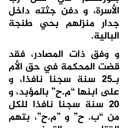
الأسرة، و دفن جثته داخل
جدار منزلهم بحي طنجة
البالية.
و وفق ذات المصادر، فقد
قضت المحكمة في حق الأم
بـ25 سنة سجنا نافذا، و
على ابنها “م.ح” بالمؤبد، و
20 سنة سجنا نافذا للكل
من “ب. ح” و ”م.ح”، بتهم