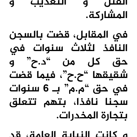
القتل و التعذيب و
المشاركة.
في المقابل، قضت بالسجن
النافذ لثلاث سنوات في
حق كل من “د.ح” و
شقيقها “ح.ح”، فيما قضت
في حق “م.م” بـ 6 سنوات
سجنا نافذا، بتهم تتعلق
بتجارة المخدرات.
و كانت النيابة العامة، قد