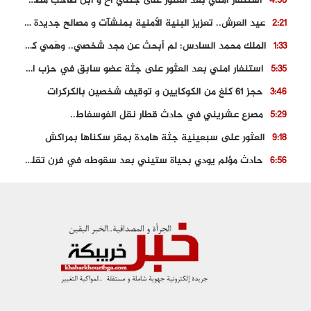
استنفار امني بعد العثور على جثتي اخ و ابن صاحب مطعم اسماك مشهور بطنجة
4:50
عيد العرش.. تعزيز البنية الأمنية بمنشآت و مصالح جديدة بكل من الحسيمة – فاس و الناظور
2:21
الملك محمد السادس: لم أبحث عن مجد شخصي.. وهَمي كرامة المغاربة
1:33
استنفار امني بعد العثور على جثة عضو سابق في حزب المصباح بالقنيطرة..
5:35
حجز 61 كلغ من الكوكايين و توقيف شخصين بالكركرات
3:46
مصرع عشريني في حادث قطار نقل الفوسفاط..
5:29
العثور على سبعينية جثة هامدة بمقر سكناها بمراكش
9:18
حادث مؤلم يودي بحياة ستيني بعد سقوطه في فرن تقليدي “للجير”
6:56
مصرع شابة ثلاثينية إثر سقوط سيارتها من منحدر خطير بالجرف الأصفر
3:02
توقيف “رضى الطالياني” بتهمة القيادة في حالة سكر و رفضه الامتثال للأمن
3:04
العثور على جثة سبعيني مدفونة بعد أسابيع من اختفائه الغامض
6:42
نادي المحامين بالمغرب يدخل على الخط قضية وفاة مهاجر مغربي ببولونيا
4:40