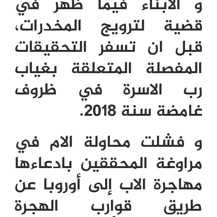
و الأبناء فيما ظهر في
قضية لترويج المخدرات،
قبل ان تسفر التحقيقات
المفصلة المتعلقة بغياب
رب الاسرة في ظروف
غامضة سنة 2018.
و فشلت محاولة الام في
مراوغة المحققين بادعاءها
مهاجرة الاب إلى أوروبا عن
طريق قوارب الهجرة