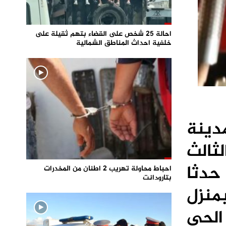
احالة 25 شخص على القضاء بتهم ثقيلة على
خلفية احداث المناطق الشمالية
دينة
لثالث
حدثا
احباط محاولة تهريب 2 اطنان من المخدرات
بتارودانت
أمس الخميس 16 يناير، بمنزل
الحي