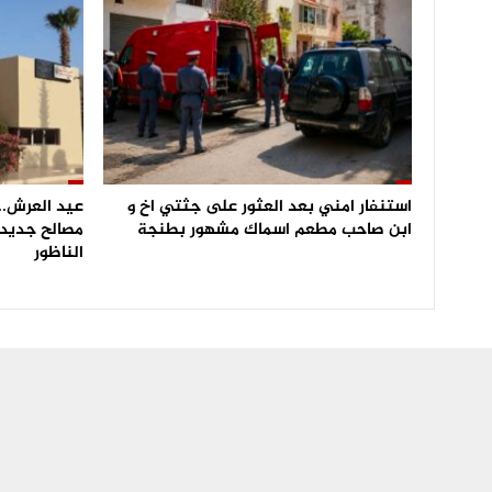
استنفار امني بعد العثور على جثتي اخ و
عيد العرش.. 
ابن صاحب مطعم اسماك مشهور بطنجة
مصالح جديدة
الناظور