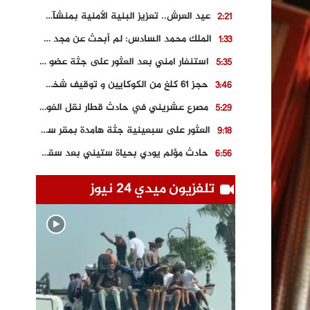
عيد العرش.. تعزيز البنية الأمنية بمنشآت و مصالح جديدة بكل من الحسيمة – فاس و الناظور
2:21
الملك محمد السادس: لم أبحث عن مجد شخصي.. وهَمي كرامة المغاربة
1:33
استنفار امني بعد العثور على جثة عضو سابق في حزب المصباح بالقنيطرة..
5:35
حجز 61 كلغ من الكوكايين و توقيف شخصين بالكركرات
3:46
مصرع عشريني في حادث قطار نقل الفوسفاط..
5:29
العثور على سبعينية جثة هامدة بمقر سكناها بمراكش
9:18
حادث مؤلم يودي بحياة ستيني بعد سقوطه في فرن تقليدي “للجير”
6:56
مصرع شابة ثلاثينية إثر سقوط سيارتها من منحدر خطير بالجرف الأصفر
3:02
تلفزيون ميدي 24 نيوز
توقيف “رضى الطالياني” بتهمة القيادة في حالة سكر و رفضه الامتثال للأمن
3:04
العثور على جثة سبعيني مدفونة بعد أسابيع من اختفائه الغامض
6:42
نادي المحامين بالمغرب يدخل على الخط قضية وفاة مهاجر مغربي ببولونيا
4:40