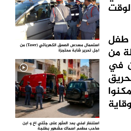
لوقت
 طفل
استعمال مسدس الصعق الكهربائي (Taser) من
ة من
اجل تحرير شابة محتجزة
ن في
حريق
كنوا
قاية
استنفار امني بعد العثور على جثتي اخ و ابن
صاحب مطعم اسماك مشهور بطنجة