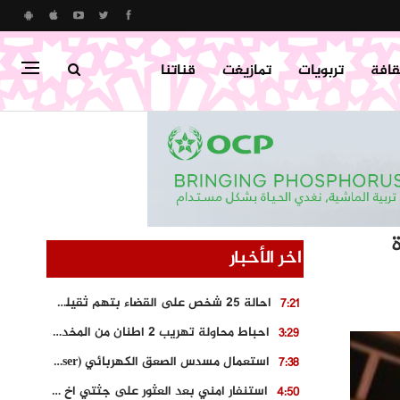
قافة
تربويات
تمازيغت
قناتنا
اخر الأخبار
احالة 25 شخص على القضاء بتهم ثقيلة على خلفية احداث المناطق الشمالية
7:21
احباط محاولة تهريب 2 اطنان من المخدرات بتارودانت
3:29
استعمال مسدس الصعق الكهربائي (Taser) من اجل تحرير شابة محتجزة
7:38
استنفار امني بعد العثور على جثتي اخ و ابن صاحب مطعم اسماك مشهور بطنجة
4:50