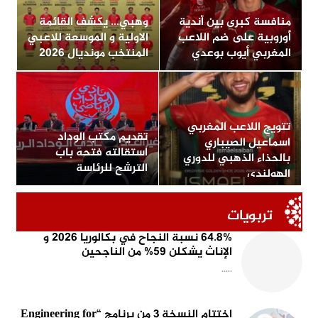
منافسة كبرى بين أندية
وهبي… يكشف القائمة
أوروبية على ضم اللاعب
الاولية و الموسعة للاعبي
المغربي أيوب بوعدي
المنتخب مونديال 2026
تتويج اللاعب المغربي
تقديم مكتب الوداد
اسماعيل الصيباري
استقالته فتحه باب
بالحذاء الذهبي للدوري
الترشح للرئاسة
الهولندي
تربويات
64.8% نسبة النجاح في بكالوريا 2026 و
الإناث يشكلن 59% من الناجحين
.....
اختتام النسخة 3 من برنامج “Engineering for