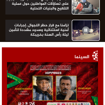
على تساؤلات المواطنين حول عملية
التلقيح والبنيات التحتية
تزامنا مع قرار حظر التجوال..إجراءات
أمنية استثنائية وسدود مشددة لتأمين
ليلة رأس السنة بخريبكة
السينما