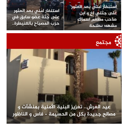
استنفار امني بعد العثور
استنفار امني بعد العثور
على جثتي اخ و ابن
على جثة عضو سابق في
صاحب مطعم اسماك
حزب المصباح بالقنيطرة..
مشهور بطنجة
مجتمع
عيد العرش.. تعزيز البنية الأمنية بمنشآت و
مصالح جديدة بكل من الحسيمة – فاس و الناظور