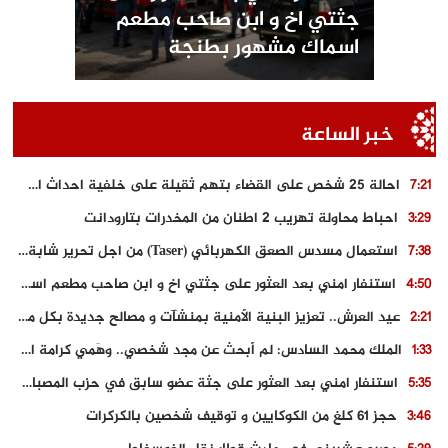
جثتي اخ و ابن صاحب مطعم
اسماك مشهور بطنجة
خبر الساعة
احالة 25 شخص على القضاء بتهم ثقيلة على خلفية احداث المناطق الشمالية
7:21
احباط محاولة تهريب 2 اطنان من المخدرات بتارودانت
3:29
استعمال مسدس الصعق الكهربائي (Taser) من اجل تحرير شابة محتجزة
7:38
استنفار امني بعد العثور على جثتي اخ و ابن صاحب مطعم اسماك مشهور بطنجة
4:50
عيد العرش.. تعزيز البنية الأمنية بمنشآت و مصالح جديدة بكل من الحسيمة – فاس و الناظور
2:21
الملك محمد السادس: لم أبحث عن مجد شخصي.. وهَمي كرامة المغاربة
1:33
استنفار امني بعد العثور على جثة عضو سابق في حزب المصباح بالقنيطرة..
5:35
حجز 61 كلغ من الكوكايين و توقيف شخصين بالكركرات
3:46