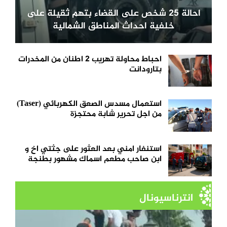
احالة 25 شخص على القضاء بتهم ثقيلة على
خلفية احداث المناطق الشمالية
احباط محاولة تهريب 2 اطنان من المخدرات
بتارودانت
استعمال مسدس الصعق الكهربائي (Taser)
من اجل تحرير شابة محتجزة
استنفار امني بعد العثور على جثتي اخ و
ابن صاحب مطعم اسماك مشهور بطنجة
انترناسيونال