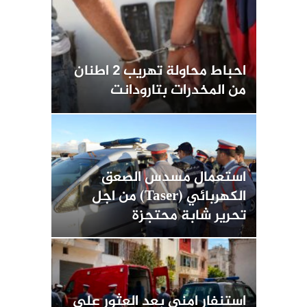
احباط محاولة تهريب 2 اطنان
من المخدرات بتارودانت
استعمال مسدس الصعق
الكهربائي (Taser) من اجل
تحرير شابة محتجزة
استنفار امني بعد العثور على