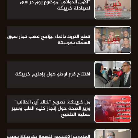
“الأمن الدوائي” موضوع يوم دراسي
لصيادلة خريبكة
قطع التزود بالماء..يؤجج غضب تجار سوق
السمك بخريبكة
افتتاح فرع اوطو هول بإقليم خريبكة
من خريبكة: تصريح “خالد آين الطالب”
وزير الصحة حول إنجاز كلية الطب وسير
عملية التلقيح
المندوب الإقليمي للصحة بخريبكة يجيب