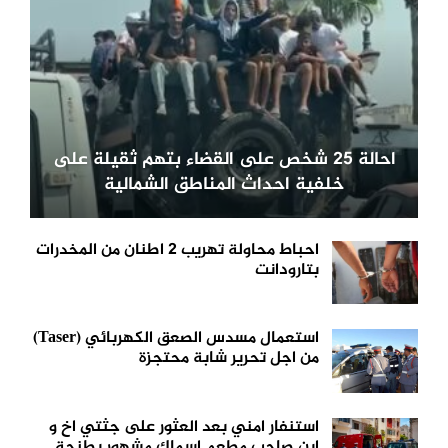
احالة 25 شخص على القضاء بتهم ثقيلة على
خلفية احداث المناطق الشمالية
احباط محاولة تهريب 2 اطنان من المخدرات
بتارودانت
استعمال مسدس الصعق الكهربائي (Taser)
من اجل تحرير شابة محتجزة
استنفار امني بعد العثور على جثتي اخ و
ابن صاحب مطعم اسماك مشهور بطنجة