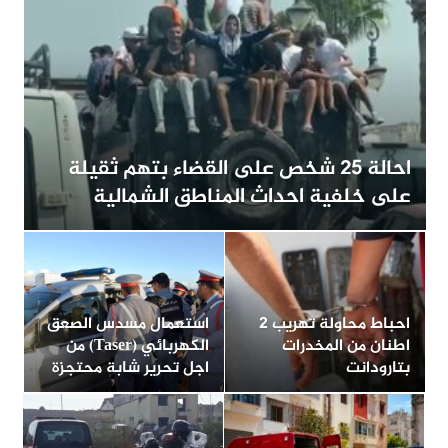
احالة 25 شخص على القضاء بتهم ثقيلة
على خلفية احداث المناطق الشمالية
احباط محاولة تهريب 2
استعمال مسدس الصعق
اطنان من المخدرات
الكهربائي (Taser) من
بتارودانت
اجل تحرير شابة محتجزة