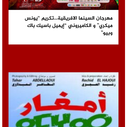
مهرجان السينما الافريقية…تكريم “يونس
ميكري” و الكاميروني “إيميل باسيك باك
وبيو”