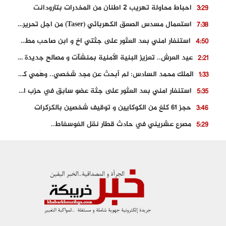
احباط محاولة تهريب 2 اطنان من المخدرات بتارودانت
3:29
استعمال مسدس الصعق الكهربائي (Taser) من اجل تحرير شابة محتجزة
7:38
استنفار امني بعد العثور على جثتي اخ و ابن صاحب مطعم اسماك مشهور بطنجة
4:50
عيد العرش.. تعزيز البنية الأمنية بمنشآت و مصالح جديدة بكل من الحسيمة – فاس و الناظور
2:21
الملك محمد السادس: لم أبحث عن مجد شخصي.. وهَمي كرامة المغاربة
1:33
استنفار امني بعد العثور على جثة عضو سابق في حزب المصباح بالقنيطرة..
5:35
حجز 61 كلغ من الكوكايين و توقيف شخصين بالكركرات
3:46
مصرع عشريني في حادث قطار نقل الفوسفاط..
5:29
العثور على سبعينية جثة هامدة بمقر سكناها بمراكش
9:18
حادث مؤلم يودي بحياة ستيني بعد سقوطه في فرن تقليدي “للجير”
6:56
مصرع شابة ثلاثينية إثر سقوط سيارتها من منحدر خطير بالجرف الأصفر
3:02
توقيف “رضى الطالياني” بتهمة القيادة في حالة سكر و رفضه الامتثال للأمن
3:04