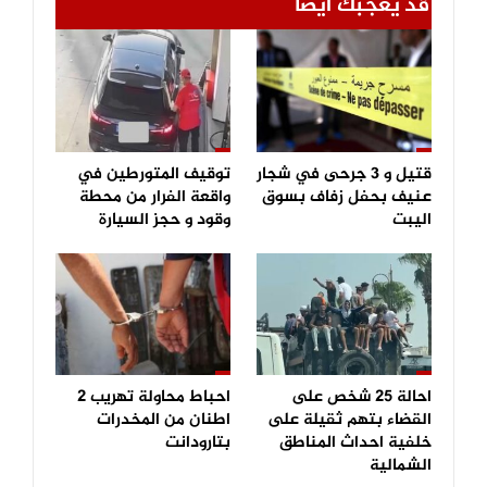
قد يعجبك ايضا
قتيل و 3 جرحى في شجار
توقيف المتورطين في
عنيف بحفل زفاف بسوق
واقعة الفرار من محطة
اليبت
وقود و حجز السيارة
احالة 25 شخص على
احباط محاولة تهريب 2
القضاء بتهم ثقيلة على
اطنان من المخدرات
خلفية احداث المناطق
بتارودانت
الشمالية