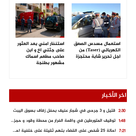
استعمال مسدس الصعق
استنفار امني بعد العثور
الكهربائي (Taser) من
على جثتي اخ و ابن
اجل تحرير شابة محتجزة
صاحب مطعم اسماك
مشهور بطنجة
اخر الأخبار
قتيل و 3 جرحى في شجار عنيف بحفل زفاف بسوق اليبت
2:30
توقيف المتورطين في واقعة الفرار من محطة وقود و حجز السيارة
1:48
احالة 25 شخص على القضاء بتهم ثقيلة على خلفية احداث المناطق الشمالية
7:21