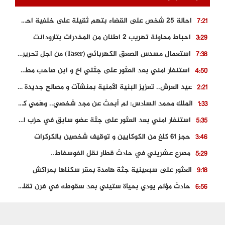
احالة 25 شخص على القضاء بتهم ثقيلة على خلفية احداث المناطق الشمالية
7:21
احباط محاولة تهريب 2 اطنان من المخدرات بتارودانت
3:29
استعمال مسدس الصعق الكهربائي (Taser) من اجل تحرير شابة محتجزة
7:38
استنفار امني بعد العثور على جثتي اخ و ابن صاحب مطعم اسماك مشهور بطنجة
4:50
عيد العرش.. تعزيز البنية الأمنية بمنشآت و مصالح جديدة بكل من الحسيمة – فاس و الناظور
2:21
الملك محمد السادس: لم أبحث عن مجد شخصي.. وهَمي كرامة المغاربة
1:33
استنفار امني بعد العثور على جثة عضو سابق في حزب المصباح بالقنيطرة..
5:35
حجز 61 كلغ من الكوكايين و توقيف شخصين بالكركرات
3:46
مصرع عشريني في حادث قطار نقل الفوسفاط..
5:29
العثور على سبعينية جثة هامدة بمقر سكناها بمراكش
9:18
حادث مؤلم يودي بحياة ستيني بعد سقوطه في فرن تقليدي “للجير”
6:56
مصرع شابة ثلاثينية إثر سقوط سيارتها من منحدر خطير بالجرف الأصفر
3:02
توقيف “رضى الطالياني” بتهمة القيادة في حالة سكر و رفضه الامتثال للأمن
3:04