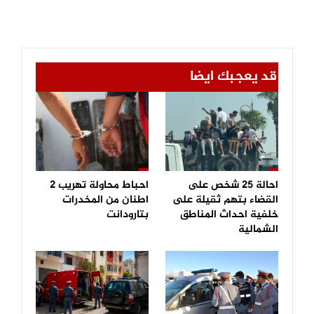
قد يعجبك ايضا
احالة 25 شخص على
احباط محاولة تهريب 2
القضاء بتهم ثقيلة على
اطنان من المخدرات
خلفية احداث المناطق
بتارودانت
الشمالية