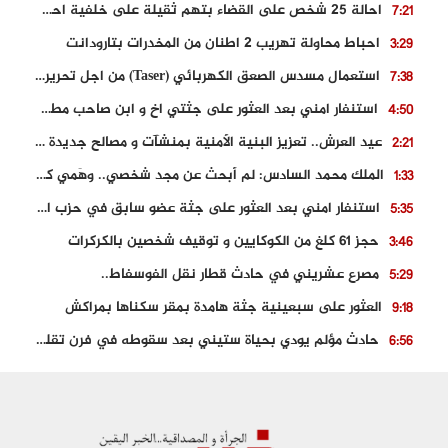
احالة 25 شخص على القضاء بتهم ثقيلة على خلفية احداث المناطق الشمالية
7:21
احباط محاولة تهريب 2 اطنان من المخدرات بتارودانت
3:29
استعمال مسدس الصعق الكهربائي (Taser) من اجل تحرير شابة محتجزة
7:38
استنفار امني بعد العثور على جثتي اخ و ابن صاحب مطعم اسماك مشهور بطنجة
4:50
عيد العرش.. تعزيز البنية الأمنية بمنشآت و مصالح جديدة بكل من الحسيمة – فاس و الناظور
2:21
الملك محمد السادس: لم أبحث عن مجد شخصي.. وهَمي كرامة المغاربة
1:33
استنفار امني بعد العثور على جثة عضو سابق في حزب المصباح بالقنيطرة..
5:35
حجز 61 كلغ من الكوكايين و توقيف شخصين بالكركرات
3:46
مصرع عشريني في حادث قطار نقل الفوسفاط..
5:29
العثور على سبعينية جثة هامدة بمقر سكناها بمراكش
9:18
حادث مؤلم يودي بحياة ستيني بعد سقوطه في فرن تقليدي “للجير”
6:56
مصرع شابة ثلاثينية إثر سقوط سيارتها من منحدر خطير بالجرف الأصفر
3:02
توقيف “رضى الطالياني” بتهمة القيادة في حالة سكر و رفضه الامتثال للأمن
3:04
العثور على جثة سبعيني مدفونة بعد أسابيع من اختفائه الغامض
6:42