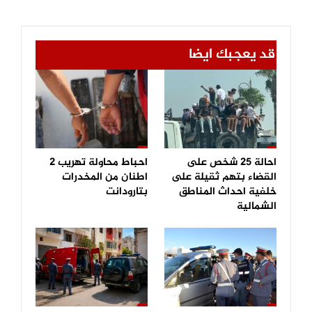
قد يعجبك ايضا
احالة 25 شخص على
احباط محاولة تهريب 2
القضاء بتهم ثقيلة على
اطنان من المخدرات
خلفية احداث المناطق
بتارودانت
الشمالية