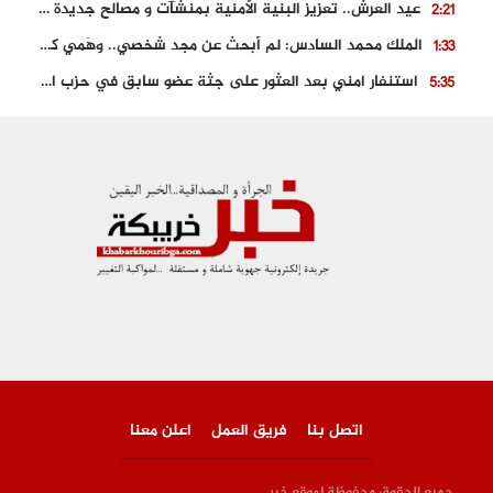
عيد العرش.. تعزيز البنية الأمنية بمنشآت و مصالح جديدة بكل من الحسيمة – فاس و الناظور
2:21
الملك محمد السادس: لم أبحث عن مجد شخصي.. وهَمي كرامة المغاربة
1:33
استنفار امني بعد العثور على جثة عضو سابق في حزب المصباح بالقنيطرة..
5:35
حجز 61 كلغ من الكوكايين و توقيف شخصين بالكركرات
3:46
مصرع عشريني في حادث قطار نقل الفوسفاط..
5:29
العثور على سبعينية جثة هامدة بمقر سكناها بمراكش
9:18
حادث مؤلم يودي بحياة ستيني بعد سقوطه في فرن تقليدي “للجير”
6:56
اتصل بنا
فريق العمل
اعلن معنا
جميع الحقوق محفوظة لموقع خبر