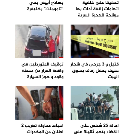
تحقيقا على خلفية
بسلاح أبيض بحي
اتهامات زائفة أدلت بها
“تامومنت” بخنيفرة
مرشحة للهجرة السرية
قتيل و 3 جرحى في شجار
توقيف المتورطين في
عنيف بحفل زفاف بسوق
واقعة الفرار من محطة
اليبت
وقود و حجز السيارة
احالة 25 شخص على
احباط محاولة تهريب 2
القضاء بتهم ثقيلة على
اطنان من المخدرات