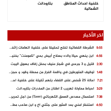
خلفية احداث المناطق
بتارودانت
الشمالية
اخر الأخبار
الشرطة القضائية تفتح تحقيقا على خلفية اتهامات زائفة أدلت بها مرشحة للهجرة السرية
9:55
ابن ينهي حياة والده بسلاح أبيض بحي “تامومنت” بخنيفرة
4:56
قتيل و 3 جرحى في شجار عنيف بحفل زفاف بسوق اليبت
2:30
توقيف المتورطين في واقعة الفرار من محطة وقود و حجز السيارة
1:48
احالة 25 شخص على القضاء بتهم ثقيلة على خلفية احداث المناطق الشمالية
7:21
احباط محاولة تهريب 2 اطنان من المخدرات بتارودانت
3:29
استعمال مسدس الصعق الكهربائي (Taser) من اجل تحرير شابة محتجزة
7:38
استنفار امني بعد العثور على جثتي اخ و ابن صاحب مطعم اسماك مشهور بطنجة
4:50