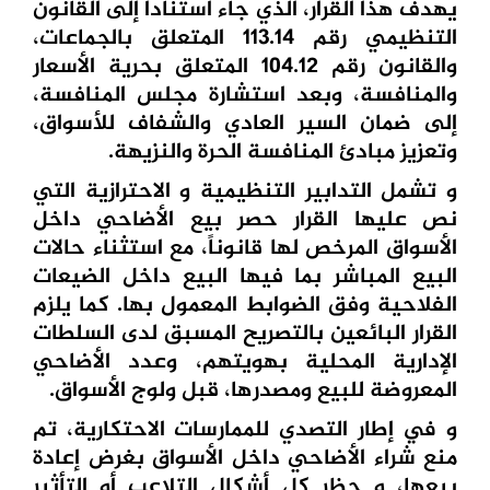
يهدف هذا القرار، الذي جاء استناداً إلى القانون
التنظيمي رقم 113.14 المتعلق بالجماعات،
والقانون رقم 104.12 المتعلق بحرية الأسعار
والمنافسة، وبعد استشارة مجلس المنافسة،
إلى ضمان السير العادي والشفاف للأسواق،
وتعزيز مبادئ المنافسة الحرة والنزيهة.
و تشمل التدابير التنظيمية و الاحترازية التي
نص عليها القرار حصر بيع الأضاحي داخل
الأسواق المرخص لها قانوناً، مع استثناء حالات
البيع المباشر بما فيها البيع داخل الضيعات
الفلاحية وفق الضوابط المعمول بها. كما يلزم
القرار البائعين بالتصريح المسبق لدى السلطات
الإدارية المحلية بهويتهم، وعدد الأضاحي
المعروضة للبيع ومصدرها، قبل ولوج الأسواق.
و في إطار التصدي للممارسات الاحتكارية، تم
منع شراء الأضاحي داخل الأسواق بغرض إعادة
بيعها، و حظر كل أشكال التلاعب أو التأثير