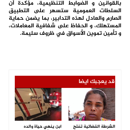
بالقوانين و الضوابط التنظيمية، مؤكدة أن
السلطات العمومية ستسهر على التطبيق
الصارم والعادل لهذه التدابير، بما يضمن حماية
المستهلك، و الحفاظ على شفافية المعاملات،
و تأمين تموين الأسواق في ظروف سليمة.
قد يعجبك ايضا
الشرطة القضائية تفتح
ابن ينهي حياة والده