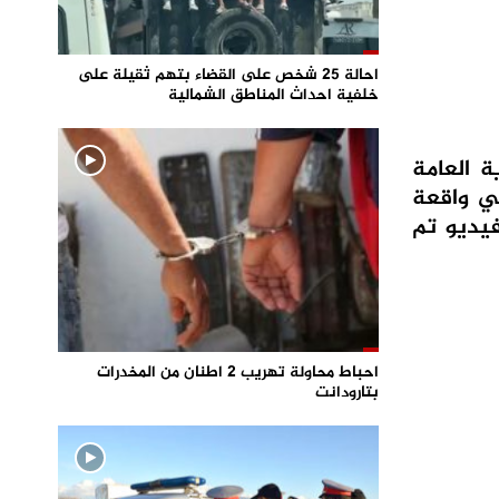
احالة 25 شخص على القضاء بتهم ثقيلة على
خلفية احداث المناطق الشمالية
 العامة
ه الرئيسي في واقعة
يديو تم
احباط محاولة تهريب 2 اطنان من المخدرات
بتارودانت