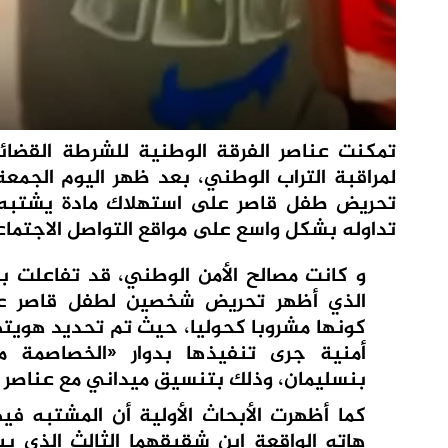
تمكنت عناصر الفرقة الوطنية للشرطة القضائ
تحريض طفل قاصر على استهلاك مادة يشتبه
تداوله بشكل واسع على مواقع التواصل الاجتما
و كانت مصالح الأمن الوطني، قد تفاعلت ب
الذي أظهر تحريض شخصين لطفل قاصر ع
كونها مشروبا كحوليا، حيث تم تحديد هويت
أمنية جرى تنفيذها بدوار «الخصاصمة ما
بنسليمان، وذلك بتنسيق ميداني مع عناصر ال
كما أظهرت الأبحاث الأولية أن المشتبه ف
هاته الواقعة ابن شقيقهما الثالث الذي ي