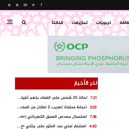
قافة
تربويات
تمازيغت
قناتنا
اخر الأخبار
احالة 25 شخص على القضاء بتهم ثقيلة على خلفية احداث المناطق الشمالية
7:21
احباط محاولة تهريب 2 اطنان من المخدرات بتارودانت
3:29
استعمال مسدس الصعق الكهربائي (Taser) من اجل تحرير شابة محتجزة
7:38
استنفار امني بعد العثور على جثتي اخ و ابن صاحب مطعم اسماك مشهور بطنجة
4:50