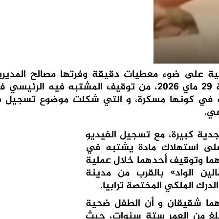
ية على ضوء معطيات دقيقة وفرتها مصالح المديرية
لمراقبة التراب الوطني، بعد ظهر اليوم الجمعة 29 ماي 2026، من توقيف المشتبه في
 في كونها مسكرة، و التي شكلت موضوع تسجيل ف
عي.
جدية كبيرة، مع تسجيل الفيديو
لى استهلاك مادة يشتبه في
هما وتوقيف أحدهما خلال عملية
لين الواد» بالقرب من مدينة
درك الملكي المختصة ترابيا.
يهما شقيقان و أن الطفل ضحية
بلغ من العمر ستة سنوات، حيث