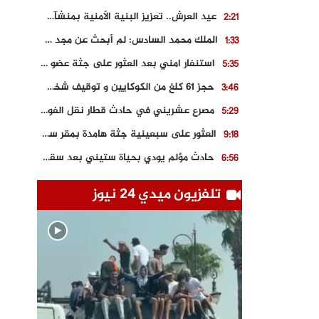
عيد العرش.. تعزيز البنية الأمنية بمنشآت و مصالح جديدة بكل من الحسيمة – فاس و الناظور
2:21
الملك محمد السادس: لم أبحث عن مجد شخصي.. وهَمي كرامة المغاربة
1:33
استنفار امني بعد العثور على جثة عضو سابق في حزب المصباح بالقنيطرة..
5:35
حجز 61 كلغ من الكوكايين و توقيف شخصين بالكركرات
3:46
مصرع عشريني في حادث قطار نقل الفوسفاط..
5:29
العثور على سبعينية جثة هامدة بمقر سكناها بمراكش
9:18
حادث مؤلم يودي بحياة ستيني بعد سقوطه في فرن تقليدي “للجير”
6:56
مصرع شابة ثلاثينية إثر سقوط سيارتها من منحدر خطير بالجرف الأصفر
3:02
تلفزيون ميدي 24 نيوز
توقيف “رضى الطالياني” بتهمة القيادة في حالة سكر و رفضه الامتثال للأمن
3:04
العثور على جثة سبعيني مدفونة بعد أسابيع من اختفائه الغامض
6:42
نادي المحامين بالمغرب يدخل على الخط قضية وفاة مهاجر مغربي ببولونيا
4:40