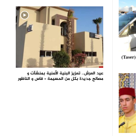
استعمال مسدس الصعق الكهربائي (Taser)
عيد العرش.. تعزيز البنية الأمنية بمنشآت و
مصالح جديدة بكل من الحسيمة – فاس و الناظور