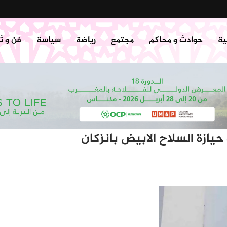
ية
حوادث و محاكم
مجتمع
رياضة
سياسة
فن و ث
يازة السلاح الابيض بانزكان