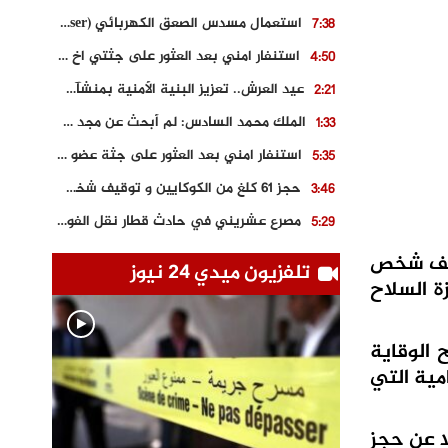
استعمال مسدس الصعق الكهربائي (Taser) من اجل تحرير شابة محتجزة
7:38
استنفار امني بعد العثور على جثتي اخ و ابن صاحب مطعم اسماك مشهور بطنجة
4:50
عيد العرش.. تعزيز البنية الأمنية بمنشآت و مصالح جديدة بكل من الحسيمة – فاس و الناظور
2:21
الملك محمد السادس: لم أبحث عن مجد شخصي.. وهَمي كرامة المغاربة
1:33
استنفار امني بعد العثور على جثة عضو سابق في حزب المصباح بالقنيطرة..
5:35
حجز 61 كلغ من الكوكايين و توقيف شخصين بالكركرات
3:46
مصرع عشريني في حادث قطار نقل الفوسفاط..
5:29
العثور على سبعينية جثة هامدة بمقر سكناها بمراكش
9:18
وقيف شخص
تلفزيون ميدي 24 نيوز
 السلاح
حادث مؤلم يودي بحياة ستيني بعد سقوطه في فرن تقليدي “للجير”
6:56
مصرع شابة ثلاثينية إثر سقوط سيارتها من منحدر خطير بالجرف الأصفر
3:02
 الوقاية
توقيف “رضى الطالياني” بتهمة القيادة في حالة سكر و رفضه الامتثال للأمن
3:04
مية التي
ا عن حجز