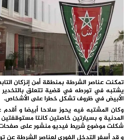
تمكنت عناصر الشرطة بمنطقة أمن إنزكان التاب
يشتبه في تورطه في قضية تتعلق بالتخدير وإ
الأبيض في ظروف تشكل خطرا على الأشخاص.
وكان المشتبه فيه يحوز سلاحا أبيضا و أقدم ع
المدنية و بسيارتين خاصتين كانتا مستوقفتين بال
شكلت موضوع شريط فيديو منشور على صفحات مو
و قد أسفر التدخل الفوري لعناصر الشرطة عن ت