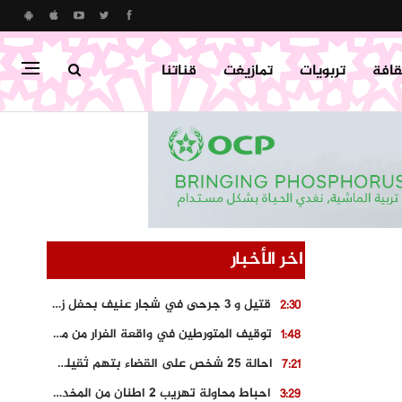
قافة
تربويات
تمازيغت
قناتنا
اخر الأخبار
قتيل و 3 جرحى في شجار عنيف بحفل زفاف بسوق اليبت
2:30
توقيف المتورطين في واقعة الفرار من محطة وقود و حجز السيارة
1:48
احالة 25 شخص على القضاء بتهم ثقيلة على خلفية احداث المناطق الشمالية
7:21
احباط محاولة تهريب 2 اطنان من المخدرات بتارودانت
3:29