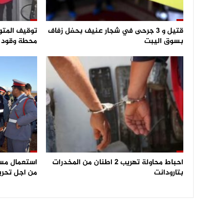
قتيل و 3 جرحى في شجار عنيف بحفل زفاف
توقيف المتو
بسوق اليبت
محطة وقود و
احباط محاولة تهريب 2 اطنان من المخدرات
بتارودانت
من اجل تحري