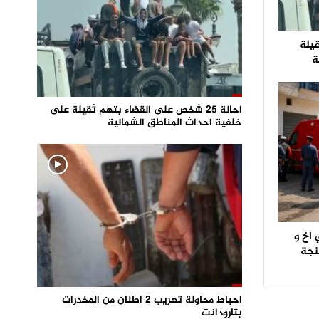
قيلة
ة
احالة 25 شخص على القضاء بتهم ثقيلة على
خلفية احداث المناطق الشمالية
اخ و
نجة
احباط محاولة تهريب 2 اطنان من المخدرات
بتارودانت