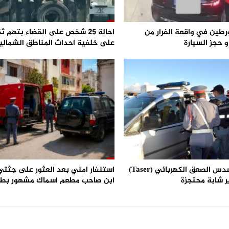
رطين في واقعة الفرار من
احالة 25 شخص على القضاء بتهم ث
 حجز السيارة
على خلفية احداث المناطق الشمالي
استعمال مسدس الصعق الكهربائي (Taser)
استنفار امني بعد العثور على جثتي 
ر شابة محتجزة
ابن صاحب مطعم اسماك مشهور بط