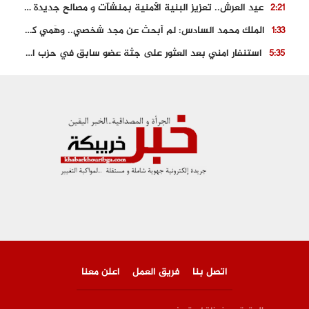
عيد العرش.. تعزيز البنية الأمنية بمنشآت و مصالح جديدة بكل من الحسيمة – فاس و الناظور
2:21
الملك محمد السادس: لم أبحث عن مجد شخصي.. وهَمي كرامة المغاربة
1:33
استنفار امني بعد العثور على جثة عضو سابق في حزب المصباح بالقنيطرة..
5:35
حجز 61 كلغ من الكوكايين و توقيف شخصين بالكركرات
3:46
مصرع عشريني في حادث قطار نقل الفوسفاط..
5:29
العثور على سبعينية جثة هامدة بمقر سكناها بمراكش
9:18
حادث مؤلم يودي بحياة ستيني بعد سقوطه في فرن تقليدي “للجير”
6:56
اتصل بنا
فريق العمل
اعلن معنا