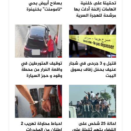
تحقيقا على خلفية
بسلاح أبيض بحي
اتهامات زائفة أدلت بها
“تامومنت” بخنيفرة
مرشحة للهجرة السرية
قتيل و 3 جرحى في شجار
توقيف المتورطين في
عنيف بحفل زفاف بسوق
واقعة الفرار من محطة
اليبت
وقود و حجز السيارة
احالة 25 شخص على
احباط محاولة تهريب 2
القضاء بتهم ثقيلة على
اطنان من المخدرات