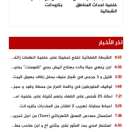
خلفية احداث المناطق
بتارودانت
الشمالية
اخر الأخبار
الشرطة القضائية تفتح تحقيقا على خلفية اتهامات زائفة أدلت بها مرشحة للهجرة السرية
9:55
ابن ينهي حياة والده بسلاح أبيض بحي “تامومنت” بخنيفرة
4:56
قتيل و 3 جرحى في شجار عنيف بحفل زفاف بسوق اليبت
2:30
توقيف المتورطين في واقعة الفرار من محطة وقود و حجز السيارة
1:48
احالة 25 شخص على القضاء بتهم ثقيلة على خلفية احداث المناطق الشمالية
7:21
احباط محاولة تهريب 2 اطنان من المخدرات بتارودانت
3:29
استعمال مسدس الصعق الكهربائي (Taser) من اجل تحرير شابة محتجزة
7:38
استنفار امني بعد العثور على جثتي اخ و ابن صاحب مطعم اسماك مشهور بطنجة
4:50