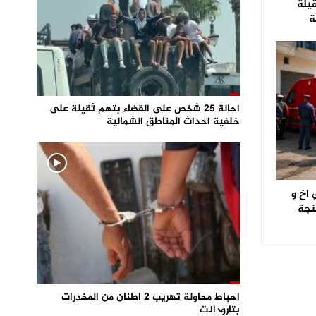
قيلة
ة
احالة 25 شخص على القضاء بتهم ثقيلة على
خلفية احداث المناطق الشمالية
اخ و
نجة
احباط محاولة تهريب 2 اطنان من المخدرات
بتارودانت