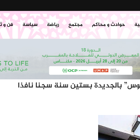
ية
حوادث و محاكم
مجتمع
رياضة
سياسة
فن و ث
وس” بالجديدة بستين سنة سجنا نافذا