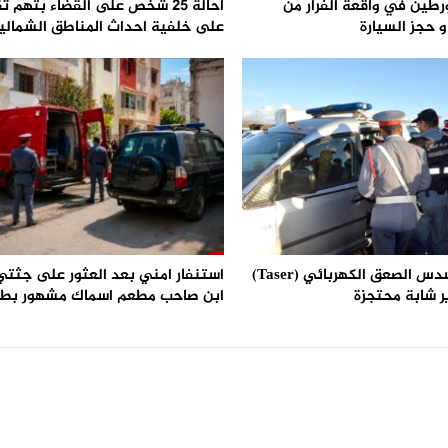
رطين في واقعة الفرار من
احالة 25 شخص على القضاء بتهم ث
 حجز السيارة
على خلفية احداث المناطق الشمالي
استعمال مسدس الصعق الكهربائي (Taser)
استنفار امني بعد العثور على جثتي 
ر شابة محتجزة
ابن صاحب مطعم اسماك مشهور بط