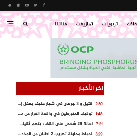
قافة
تربويات
تمازيغت
قناتنا
اخر الأخبار
قتيل و 3 جرحى في شجار عنيف بحفل زفاف بسوق اليبت
2:30
توقيف المتورطين في واقعة الفرار من محطة وقود و حجز السيارة
1:48
احالة 25 شخص على القضاء بتهم ثقيلة على خلفية احداث المناطق الشمالية
7:21
احباط محاولة تهريب 2 اطنان من المخدرات بتارودانت
3:29