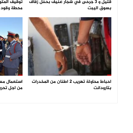
قتيل و 3 جرحى في شجار عنيف بحفل زفاف
توقيف المتو
بسوق اليبت
محطة وقود و
احباط محاولة تهريب 2 اطنان من المخدرات
بتارودانت
من اجل تحري