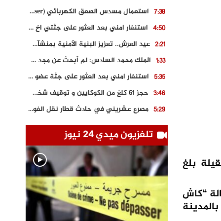
استعمال مسدس الصعق الكهربائي (Taser) من اجل تحرير شابة محتجزة
7:38
استنفار امني بعد العثور على جثتي اخ و ابن صاحب مطعم اسماك مشهور بطنجة
4:50
عيد العرش.. تعزيز البنية الأمنية بمنشآت و مصالح جديدة بكل من الحسيمة – فاس و الناظور
2:21
الملك محمد السادس: لم أبحث عن مجد شخصي.. وهَمي كرامة المغاربة
1:33
استنفار امني بعد العثور على جثة عضو سابق في حزب المصباح بالقنيطرة..
5:35
حجز 61 كلغ من الكوكايين و توقيف شخصين بالكركرات
3:46
مصرع عشريني في حادث قطار نقل الفوسفاط..
5:29
العثور على سبعينية جثة هامدة بمقر سكناها بمراكش
9:18
تلفزيون ميدي 24 نيوز
حادث مؤلم يودي بحياة ستيني بعد سقوطه في فرن تقليدي “للجير”
6:56
مصرع شابة ثلاثينية إثر سقوط سيارتها من منحدر خطير بالجرف الأصفر
3:02
قيلة بلغ
توقيف “رضى الطالياني” بتهمة القيادة في حالة سكر و رفضه الامتثال للأمن
3:04
لة “كاش
بالمدينة