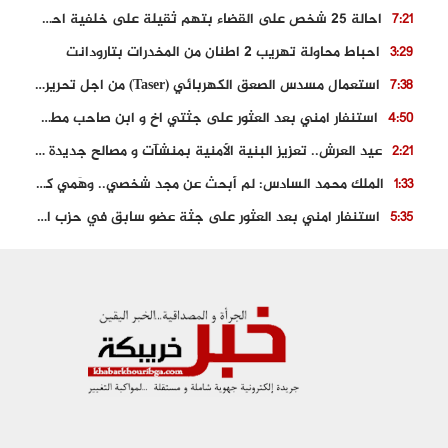
احالة 25 شخص على القضاء بتهم ثقيلة على خلفية احداث المناطق الشمالية
7:21
احباط محاولة تهريب 2 اطنان من المخدرات بتارودانت
3:29
استعمال مسدس الصعق الكهربائي (Taser) من اجل تحرير شابة محتجزة
7:38
استنفار امني بعد العثور على جثتي اخ و ابن صاحب مطعم اسماك مشهور بطنجة
4:50
عيد العرش.. تعزيز البنية الأمنية بمنشآت و مصالح جديدة بكل من الحسيمة – فاس و الناظور
2:21
الملك محمد السادس: لم أبحث عن مجد شخصي.. وهَمي كرامة المغاربة
1:33
استنفار امني بعد العثور على جثة عضو سابق في حزب المصباح بالقنيطرة..
5:35
حجز 61 كلغ من الكوكايين و توقيف شخصين بالكركرات
3:46
مصرع عشريني في حادث قطار نقل الفوسفاط..
5:29
العثور على سبعينية جثة هامدة بمقر سكناها بمراكش
9:18
حادث مؤلم يودي بحياة ستيني بعد سقوطه في فرن تقليدي “للجير”
6:56