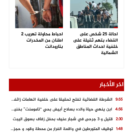
احالة 25 شخص على
احباط محاولة تهريب 2
القضاء بتهم ثقيلة على
اطنان من المخدرات
خلفية احداث المناطق
بتارودانت
الشمالية
اخر الأخبار
الشرطة القضائية تفتح تحقيقا على خلفية اتهامات زائفة أدلت بها مرشحة للهجرة السرية
9:55
ابن ينهي حياة والده بسلاح أبيض بحي “تامومنت” بخنيفرة
4:56
قتيل و 3 جرحى في شجار عنيف بحفل زفاف بسوق اليبت
2:30
توقيف المتورطين في واقعة الفرار من محطة وقود و حجز السيارة
1:48