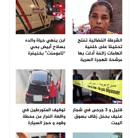
الشرطة القضائية تفتح
ابن ينهي حياة والده
تحقيقا على خلفية
بسلاح أبيض بحي
اتهامات زائفة أدلت بها
“تامومنت” بخنيفرة
مرشحة للهجرة السرية
قتيل و 3 جرحى في شجار
توقيف المتورطين في
عنيف بحفل زفاف بسوق
واقعة الفرار من محطة
اليبت
وقود و حجز السيارة