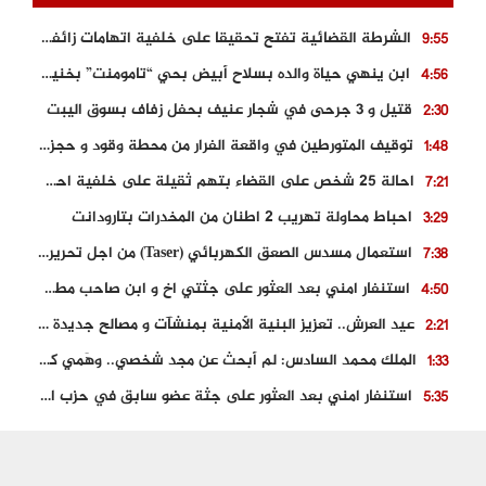
الشرطة القضائية تفتح تحقيقا على خلفية اتهامات زائفة أدلت بها مرشحة للهجرة السرية
9:55
ابن ينهي حياة والده بسلاح أبيض بحي “تامومنت” بخنيفرة
4:56
قتيل و 3 جرحى في شجار عنيف بحفل زفاف بسوق اليبت
2:30
توقيف المتورطين في واقعة الفرار من محطة وقود و حجز السيارة
1:48
احالة 25 شخص على القضاء بتهم ثقيلة على خلفية احداث المناطق الشمالية
7:21
احباط محاولة تهريب 2 اطنان من المخدرات بتارودانت
3:29
استعمال مسدس الصعق الكهربائي (Taser) من اجل تحرير شابة محتجزة
7:38
استنفار امني بعد العثور على جثتي اخ و ابن صاحب مطعم اسماك مشهور بطنجة
4:50
عيد العرش.. تعزيز البنية الأمنية بمنشآت و مصالح جديدة بكل من الحسيمة – فاس و الناظور
2:21
الملك محمد السادس: لم أبحث عن مجد شخصي.. وهَمي كرامة المغاربة
1:33
استنفار امني بعد العثور على جثة عضو سابق في حزب المصباح بالقنيطرة..
5:35
حجز 61 كلغ من الكوكايين و توقيف شخصين بالكركرات
3:46
مصرع عشريني في حادث قطار نقل الفوسفاط..
5:29