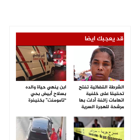
قد يعجبك ايضا
الشرطة القضائية تفتح
ابن ينهي حياة والده
تحقيقا على خلفية
بسلاح أبيض بحي
اتهامات زائفة أدلت بها
“تامومنت” بخنيفرة
مرشحة للهجرة السرية