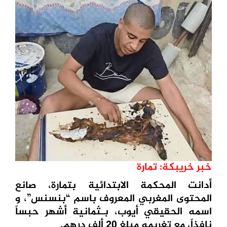
خبر خريبكة: تمارة
أدانت المحكمة الابتدائية بتمارة، صانع
المحتوى المغربي المعروف باسم “بنسنس”، و
اسمه الحقيقي أيوب، بـثمانية أشهر حبساً
نافذاً، مع تغريمه مبلغ 20 ألف درهم.