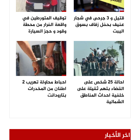
قتيل و 3 جرحى في شجار
توقيف المتورطين في
عنيف بحفل زفاف بسوق
واقعة الفرار من محطة
اليبت
وقود و حجز السيارة
احالة 25 شخص على
احباط محاولة تهريب 2
القضاء بتهم ثقيلة على
اطنان من المخدرات
خلفية احداث المناطق
بتارودانت
الشمالية
اخر الأخبار