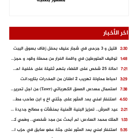
مشهور بطنجة
اخر الأخبار
قتيل و 3 جرحى في شجار عنيف بحفل زفاف بسوق اليبت
2:30
توقيف المتورطين في واقعة الفرار من محطة وقود و حجز السيارة
1:48
احالة 25 شخص على القضاء بتهم ثقيلة على خلفية احداث المناطق الشمالية
7:21
احباط محاولة تهريب 2 اطنان من المخدرات بتارودانت
3:29
استعمال مسدس الصعق الكهربائي (Taser) من اجل تحرير شابة محتجزة
7:38
استنفار امني بعد العثور على جثتي اخ و ابن صاحب مطعم اسماك مشهور بطنجة
4:50
عيد العرش.. تعزيز البنية الأمنية بمنشآت و مصالح جديدة بكل من الحسيمة – فاس و الناظور
2:21
الملك محمد السادس: لم أبحث عن مجد شخصي.. وهَمي كرامة المغاربة
1:33
استنفار امني بعد العثور على جثة عضو سابق في حزب المصباح بالقنيطرة..
5:35