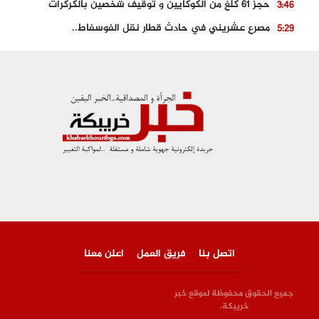
حجز 61 كلغ من الكوكايين و توقيف شخصين بالكركرات
3:46
مصرع عشريني في حادث قطار نقل الفوسفاط..
5:29
العثور على سبعينية جثة هامدة بمقر سكناها بمراكش
9:18
حادث مؤلم يودي بحياة ستيني بعد سقوطه في فرن تقليدي “للجير”
6:56
مصرع شابة ثلاثينية إثر سقوط سيارتها من منحدر خطير بالجرف الأصفر
3:02
توقيف “رضى الطالياني” بتهمة القيادة في حالة سكر و رفضه الامتثال للأمن
3:04
اتصل بنا
فريق العمل
اعلن معنا
جميع الحقوق محفوظة لموقع خبر
خريبكة.