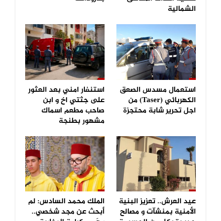
الشمالية
استعمال مسدس الصعق
استنفار امني بعد العثور
الكهربائي (Taser) من
على جثتي اخ و ابن
اجل تحرير شابة محتجزة
صاحب مطعم اسماك
مشهور بطنجة
عيد العرش.. تعزيز البنية
الملك محمد السادس: لم
الأمنية بمنشآت و مصالح
أبحث عن مجد شخصي..