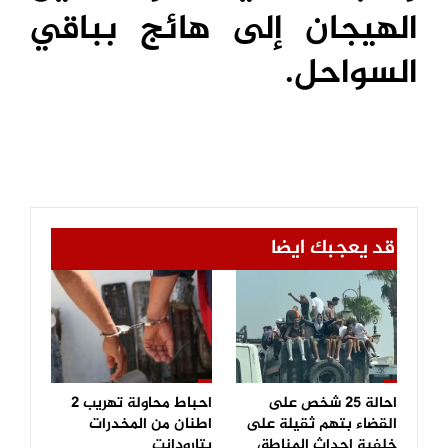
الهيجان إلى هائج بباقي
السواحل.
قد يعجبك ايضا
احالة 25 شخص على
احباط محاولة تهريب 2
القضاء بتهم ثقيلة على
اطنان من المخدرات
خلفية احداث المناطق
بتارودانت