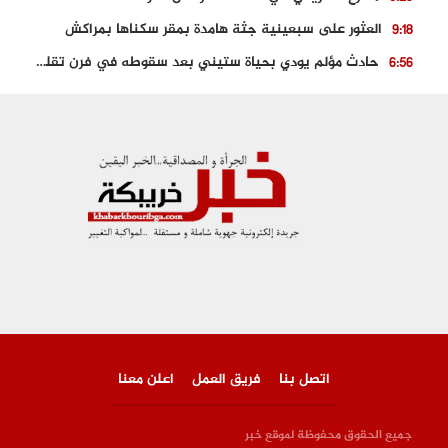
العثور على سبعينية جثة هامدة بمقر سكناها بمراكش
9:18
حادث مؤلم يودي بحياة ستيني بعد سقوطه في فرن تقليدي “للجير”
6:56
مصرع شابة ثلاثينية إثر سقوط سيارتها من منحدر خطير بالجرف الأصفر
3:02
توقيف “رضى الطالياني” بتهمة القيادة في حالة سكر و رفضه الامتثال للأمن
3:04
العثور على جثة سبعيني مدفونة بعد أسابيع من اختفائه الغامض
6:42
نادي المحامين بالمغرب يدخل على الخط قضية وفاة مهاجر مغربي ببولونيا
4:40
اتصل بنا
فريق العمل
اعلن معنا
جميع الحقوق محفوظة لموقع خبر