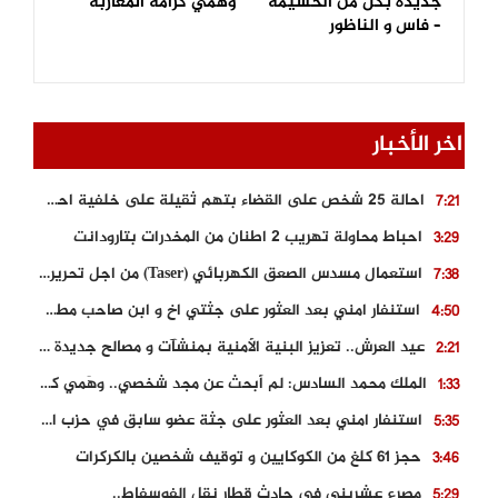
جديدة بكل من الحسيمة
وهَمي كرامة المغاربة
– فاس و الناظور
اخر الأخبار
احالة 25 شخص على القضاء بتهم ثقيلة على خلفية احداث المناطق الشمالية
7:21
احباط محاولة تهريب 2 اطنان من المخدرات بتارودانت
3:29
استعمال مسدس الصعق الكهربائي (Taser) من اجل تحرير شابة محتجزة
7:38
استنفار امني بعد العثور على جثتي اخ و ابن صاحب مطعم اسماك مشهور بطنجة
4:50
عيد العرش.. تعزيز البنية الأمنية بمنشآت و مصالح جديدة بكل من الحسيمة – فاس و الناظور
2:21
الملك محمد السادس: لم أبحث عن مجد شخصي.. وهَمي كرامة المغاربة
1:33
استنفار امني بعد العثور على جثة عضو سابق في حزب المصباح بالقنيطرة..
5:35
حجز 61 كلغ من الكوكايين و توقيف شخصين بالكركرات
3:46
مصرع عشريني في حادث قطار نقل الفوسفاط..
5:29