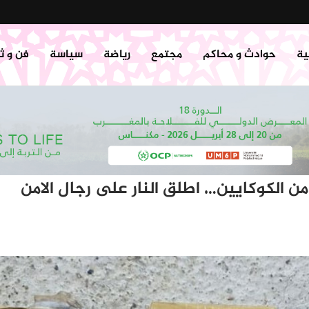
ية
حوادث و محاكم
مجتمع
رياضة
سياسة
فن و ث