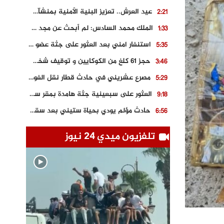
عيد العرش.. تعزيز البنية الأمنية بمنشآت و مصالح جديدة بكل من الحسيمة – فاس و الناظور
2:21
الملك محمد السادس: لم أبحث عن مجد شخصي.. وهَمي كرامة المغاربة
1:33
استنفار امني بعد العثور على جثة عضو سابق في حزب المصباح بالقنيطرة..
5:35
حجز 61 كلغ من الكوكايين و توقيف شخصين بالكركرات
3:46
مصرع عشريني في حادث قطار نقل الفوسفاط..
5:29
العثور على سبعينية جثة هامدة بمقر سكناها بمراكش
9:18
حادث مؤلم يودي بحياة ستيني بعد سقوطه في فرن تقليدي “للجير”
6:56
مصرع شابة ثلاثينية إثر سقوط سيارتها من منحدر خطير بالجرف الأصفر
3:02
تلفزيون ميدي 24 نيوز
توقيف “رضى الطالياني” بتهمة القيادة في حالة سكر و رفضه الامتثال للأمن
3:04
العثور على جثة سبعيني مدفونة بعد أسابيع من اختفائه الغامض
6:42
نادي المحامين بالمغرب يدخل على الخط قضية وفاة مهاجر مغربي ببولونيا
4:40