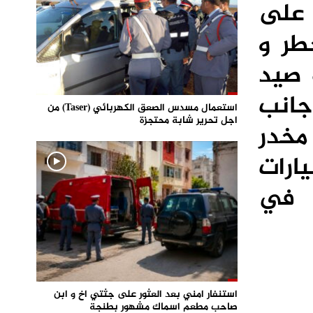
 على
طر و
 صيد
جانب
استعمال مسدس الصعق الكهربائي (Taser) من
اجل تحرير شابة محتجزة
فية من مخدر
يارات
 في
استنفار امني بعد العثور على جثتي اخ و ابن
صاحب مطعم اسماك مشهور بطنجة