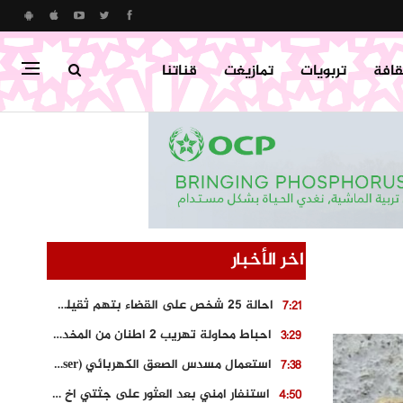
قافة
تربويات
تمازيغت
قناتنا
اخر الأخبار
احالة 25 شخص على القضاء بتهم ثقيلة على خلفية احداث المناطق الشمالية
7:21
احباط محاولة تهريب 2 اطنان من المخدرات بتارودانت
3:29
استعمال مسدس الصعق الكهربائي (Taser) من اجل تحرير شابة محتجزة
7:38
استنفار امني بعد العثور على جثتي اخ و ابن صاحب مطعم اسماك مشهور بطنجة
4:50