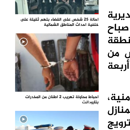
يرية
احالة 25 شخص على القضاء بتهم ثقيلة على
 صباح
خلفية احداث المناطق الشمالية
منطقة
ش من
ربعة
منية،
احباط محاولة تهريب 2 اطنان من المخدرات
بتارودانت
ازل
رويج