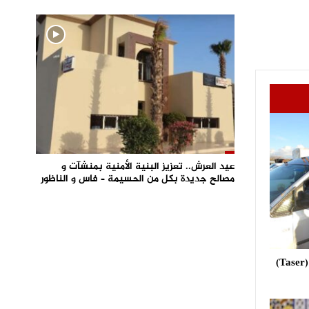
عيد العرش.. تعزيز البنية الأمنية بمنشآت و
مصالح جديدة بكل من الحسيمة – فاس و الناظور
استعمال مسدس الصعق الكهربائي (Taser)