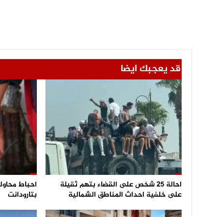
قد يعجبك ايضا
احالة 25 شخص على القضاء بتهم ثقيلة
على خلفية احداث المناطق الشمالية
بتارودانت