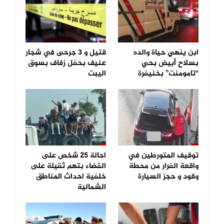
ابن ينهي حياة والده
قتيل و 3 جرحى في شجار
بسلاح أبيض بحي
عنيف بحفل زفاف بسوق
“تامومنت” بخنيفرة
اليبت
توقيف المتورطين في
احالة 25 شخص على
واقعة الفرار من محطة
القضاء بتهم ثقيلة على
وقود و حجز السيارة
خلفية احداث المناطق
الشمالية