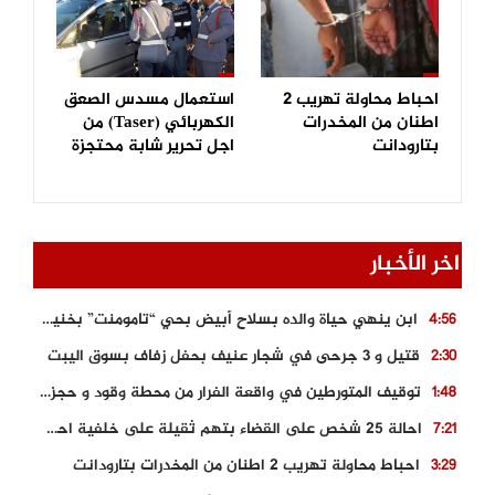
احباط محاولة تهريب 2
استعمال مسدس الصعق
اطنان من المخدرات
الكهربائي (Taser) من
بتارودانت
اجل تحرير شابة محتجزة
اخر الأخبار
ابن ينهي حياة والده بسلاح أبيض بحي “تامومنت” بخنيفرة
4:56
قتيل و 3 جرحى في شجار عنيف بحفل زفاف بسوق اليبت
2:30
توقيف المتورطين في واقعة الفرار من محطة وقود و حجز السيارة
1:48
احالة 25 شخص على القضاء بتهم ثقيلة على خلفية احداث المناطق الشمالية
7:21
احباط محاولة تهريب 2 اطنان من المخدرات بتارودانت
3:29