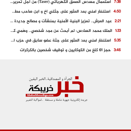
استعمال مسدس الصعق الكهربائي (Taser) من اجل تحرير شابة محتجزة
7:38
استنفار امني بعد العثور على جثتي اخ و ابن صاحب مطعم اسماك مشهور بطنجة
4:50
عيد العرش.. تعزيز البنية الأمنية بمنشآت و مصالح جديدة بكل من الحسيمة – فاس و الناظور
2:21
الملك محمد السادس: لم أبحث عن مجد شخصي.. وهَمي كرامة المغاربة
1:33
استنفار امني بعد العثور على جثة عضو سابق في حزب المصباح بالقنيطرة..
5:35
حجز 61 كلغ من الكوكايين و توقيف شخصين بالكركرات
3:46
مصرع عشريني في حادث قطار نقل الفوسفاط..
5:29
العثور على سبعينية جثة هامدة بمقر سكناها بمراكش
9:18
حادث مؤلم يودي بحياة ستيني بعد سقوطه في فرن تقليدي “للجير”
6:56
مصرع شابة ثلاثينية إثر سقوط سيارتها من منحدر خطير بالجرف الأصفر
3:02