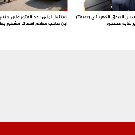
استعمال مسدس الصعق الكهربائي (Taser)
استنفار امني بعد العثور على جثتي 
ر شابة محتجزة
ابن صاحب مطعم اسماك مشهور بط