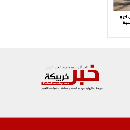
اخ و
نجة