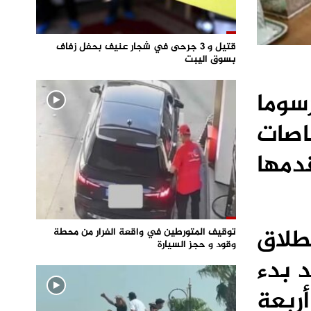
قتيل و 3 جرحى في شجار عنيف بحفل زفاف
بسوق اليبت
ي المنعقد اليوم الخميس، على 11 مرسوما
اصات
دمها
طلاق
توقيف المتورطين في واقعة الفرار من محطة
وقود و حجز السيارة
ة، بعد بدء
ربعة