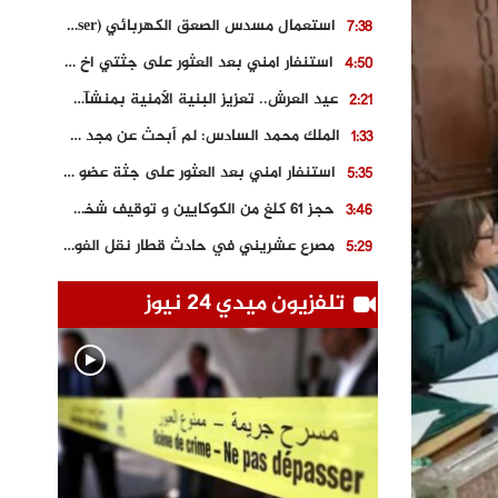
استعمال مسدس الصعق الكهربائي (Taser) من اجل تحرير شابة محتجزة
7:38
استنفار امني بعد العثور على جثتي اخ و ابن صاحب مطعم اسماك مشهور بطنجة
4:50
عيد العرش.. تعزيز البنية الأمنية بمنشآت و مصالح جديدة بكل من الحسيمة – فاس و الناظور
2:21
الملك محمد السادس: لم أبحث عن مجد شخصي.. وهَمي كرامة المغاربة
1:33
استنفار امني بعد العثور على جثة عضو سابق في حزب المصباح بالقنيطرة..
5:35
حجز 61 كلغ من الكوكايين و توقيف شخصين بالكركرات
3:46
مصرع عشريني في حادث قطار نقل الفوسفاط..
5:29
العثور على سبعينية جثة هامدة بمقر سكناها بمراكش
9:18
تلفزيون ميدي 24 نيوز
حادث مؤلم يودي بحياة ستيني بعد سقوطه في فرن تقليدي “للجير”
6:56
مصرع شابة ثلاثينية إثر سقوط سيارتها من منحدر خطير بالجرف الأصفر
3:02
توقيف “رضى الطالياني” بتهمة القيادة في حالة سكر و رفضه الامتثال للأمن
3:04