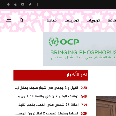
قافة
تربويات
تمازيغت
قناتنا
اخر الأخبار
قتيل و 3 جرحى في شجار عنيف بحفل زفاف بسوق اليبت
2:30
توقيف المتورطين في واقعة الفرار من محطة وقود و حجز السيارة
1:48
احالة 25 شخص على القضاء بتهم ثقيلة على خلفية احداث المناطق الشمالية
7:21
احباط محاولة تهريب 2 اطنان من المخدرات بتارودانت
3:29