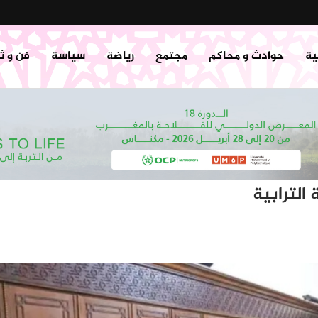
ية
حوادث و محاكم
مجتمع
رياضة
سياسة
فن و ث
الترابية