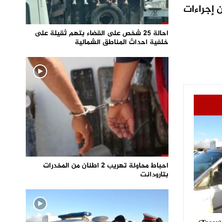
 إجراءات
احالة 25 شخص على القضاء بتهم ثقيلة على
خلفية احداث المناطق الشمالية
احباط محاولة تهريب 2 اطنان من المخدرات
بتارودانت