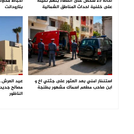
احالة 25 شخص على القضاء بتهم ثقيلة
على خلفية احداث المناطق الشمالية
بتارودانت
استنفار امني بعد العثور على جثتي اخ و
عيد العرش.. 
ابن صاحب مطعم اسماك مشهور بطنجة
مصالح جديدة
الناظور