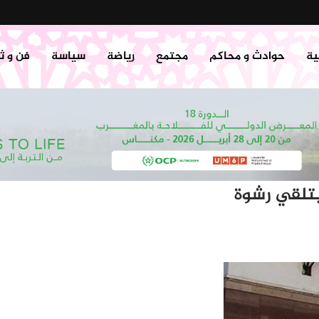
ية
حوادث و محاكم
مجتمع
رياضة
سياسة
فن و ث
بتلقي رشوة