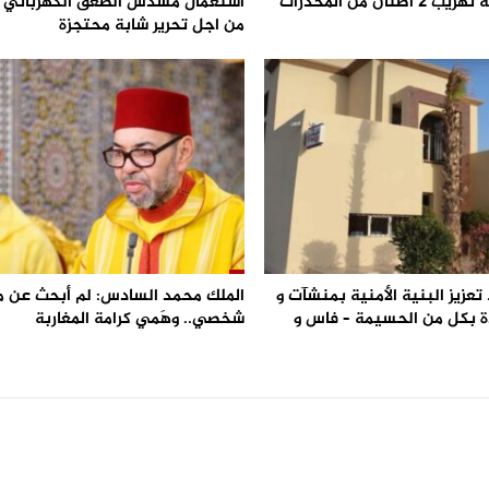
احباط محاولة تهريب 2 اطنان من المخدرات
من اجل تحرير شابة محتجزة
تعزيز البنية الأمنية بمنشآت و
الملك محمد السادس: لم أبحث عن 
 بكل من الحسيمة – فاس و
شخصي.. وهَمي كرامة المغاربة