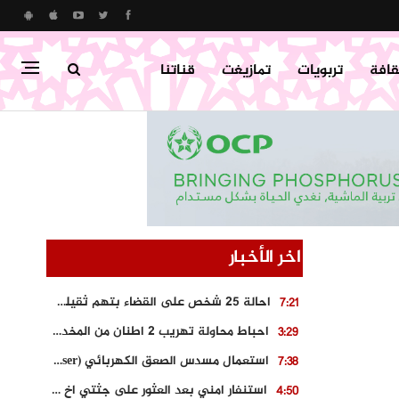
قافة
تربويات
تمازيغت
قناتنا
اخر الأخبار
احالة 25 شخص على القضاء بتهم ثقيلة على خلفية احداث المناطق الشمالية
7:21
احباط محاولة تهريب 2 اطنان من المخدرات بتارودانت
3:29
استعمال مسدس الصعق الكهربائي (Taser) من اجل تحرير شابة محتجزة
7:38
استنفار امني بعد العثور على جثتي اخ و ابن صاحب مطعم اسماك مشهور بطنجة
4:50