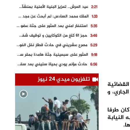
عيد العرش.. تعزيز البنية الأمنية بمنشآت و مصالح جديدة بكل من الحسيمة – فاس و الناظور
2:21
الملك محمد السادس: لم أبحث عن مجد شخصي.. وهَمي كرامة المغاربة
1:33
استنفار امني بعد العثور على جثة عضو سابق في حزب المصباح بالقنيطرة..
5:35
حجز 61 كلغ من الكوكايين و توقيف شخصين بالكركرات
3:46
مصرع عشريني في حادث قطار نقل الفوسفاط..
5:29
العثور على سبعينية جثة هامدة بمقر سكناها بمراكش
9:18
حادث مؤلم يودي بحياة ستيني بعد سقوطه في فرن تقليدي “للجير”
6:56
مصرع شابة ثلاثينية إثر سقوط سيارتها من منحدر خطير بالجرف الأصفر
3:02
تلفزيون ميدي 24 نيوز
لقضائية
توقيف “رضى الطالياني” بتهمة القيادة في حالة سكر و رفضه الامتثال للأمن
3:04
 إشراف النيابة العامة المختصة، مساء يوم الأربعاء 6 ماي الجاري، و
العثور على جثة سبعيني مدفونة بعد أسابيع من اختفائه الغامض
6:42
نادي المحامين بالمغرب يدخل على الخط قضية وفاة مهاجر مغربي ببولونيا
4:40
كان طرفا
 النيابة
ا.