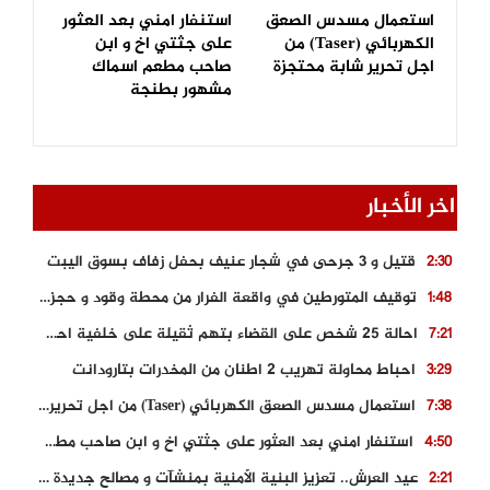
استعمال مسدس الصعق
استنفار امني بعد العثور
الكهربائي (Taser) من
على جثتي اخ و ابن
اجل تحرير شابة محتجزة
صاحب مطعم اسماك
مشهور بطنجة
اخر الأخبار
قتيل و 3 جرحى في شجار عنيف بحفل زفاف بسوق اليبت
2:30
توقيف المتورطين في واقعة الفرار من محطة وقود و حجز السيارة
1:48
احالة 25 شخص على القضاء بتهم ثقيلة على خلفية احداث المناطق الشمالية
7:21
احباط محاولة تهريب 2 اطنان من المخدرات بتارودانت
3:29
استعمال مسدس الصعق الكهربائي (Taser) من اجل تحرير شابة محتجزة
7:38
استنفار امني بعد العثور على جثتي اخ و ابن صاحب مطعم اسماك مشهور بطنجة
4:50
عيد العرش.. تعزيز البنية الأمنية بمنشآت و مصالح جديدة بكل من الحسيمة – فاس و الناظور
2:21