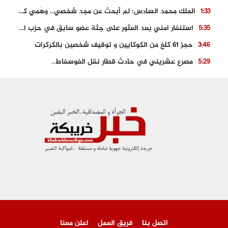
الملك محمد السادس: لم أبحث عن مجد شخصي.. وهَمي كرامة المغاربة
1:33
استنفار امني بعد العثور على جثة عضو سابق في حزب المصباح بالقنيطرة..
5:35
حجز 61 كلغ من الكوكايين و توقيف شخصين بالكركرات
3:46
مصرع عشريني في حادث قطار نقل الفوسفاط..
5:29
العثور على سبعينية جثة هامدة بمقر سكناها بمراكش
9:18
حادث مؤلم يودي بحياة ستيني بعد سقوطه في فرن تقليدي “للجير”
6:56
مصرع شابة ثلاثينية إثر سقوط سيارتها من منحدر خطير بالجرف الأصفر
3:02
توقيف “رضى الطالياني” بتهمة القيادة في حالة سكر و رفضه الامتثال للأمن
3:04
اتصل بنا
فريق العمل
اعلن معنا