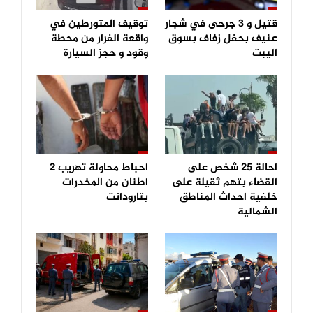
قتيل و 3 جرحى في شجار
توقيف المتورطين في
عنيف بحفل زفاف بسوق
واقعة الفرار من محطة
اليبت
وقود و حجز السيارة
احالة 25 شخص على
احباط محاولة تهريب 2
القضاء بتهم ثقيلة على
اطنان من المخدرات
خلفية احداث المناطق
بتارودانت
الشمالية