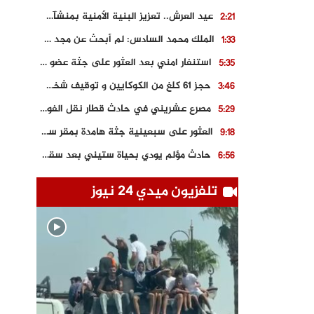
عيد العرش.. تعزيز البنية الأمنية بمنشآت و مصالح جديدة بكل من الحسيمة – فاس و الناظور
2:21
الملك محمد السادس: لم أبحث عن مجد شخصي.. وهَمي كرامة المغاربة
1:33
استنفار امني بعد العثور على جثة عضو سابق في حزب المصباح بالقنيطرة..
5:35
حجز 61 كلغ من الكوكايين و توقيف شخصين بالكركرات
3:46
مصرع عشريني في حادث قطار نقل الفوسفاط..
5:29
العثور على سبعينية جثة هامدة بمقر سكناها بمراكش
9:18
حادث مؤلم يودي بحياة ستيني بعد سقوطه في فرن تقليدي “للجير”
6:56
مصرع شابة ثلاثينية إثر سقوط سيارتها من منحدر خطير بالجرف الأصفر
3:02
تلفزيون ميدي 24 نيوز
توقيف “رضى الطالياني” بتهمة القيادة في حالة سكر و رفضه الامتثال للأمن
3:04
العثور على جثة سبعيني مدفونة بعد أسابيع من اختفائه الغامض
6:42
نادي المحامين بالمغرب يدخل على الخط قضية وفاة مهاجر مغربي ببولونيا
4:40