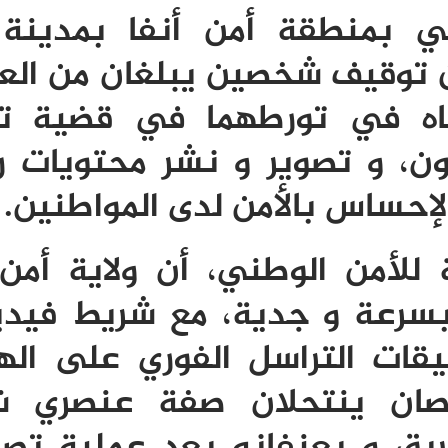
ي بمنطقة أمن أنفا بمدينة ا
شتباه في تورطهما في قضية ت
ون، و تصوير و نشر محتويات ر
إحساس بالأمن لدى المواطنين.
 للأمن الوطني، أن ولاية أمن 
 بسرعة و جدية، مع شريط فيدي
قات التراسل الفوري على اله
صان ينتحلان صفة عنصري ش
يق و يعنفانه بعد عملية تصف