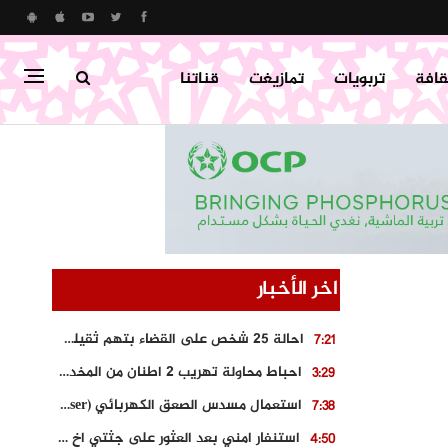
قافة
تربويات
تمازيغت
قناتنا
اخر الأخبار
احالة 25 شخص على القضاء بتهم ثقيلة على خلفية احداث المناطق الشمالية
7:21
احباط محاولة تهريب 2 اطنان من المخدرات بتارودانت
3:29
استعمال مسدس الصعق الكهربائي (Taser) من اجل تحرير شابة محتجزة
7:38
استنفار امني بعد العثور على جثتي اخ و ابن صاحب مطعم اسماك مشهور بطنجة
4:50