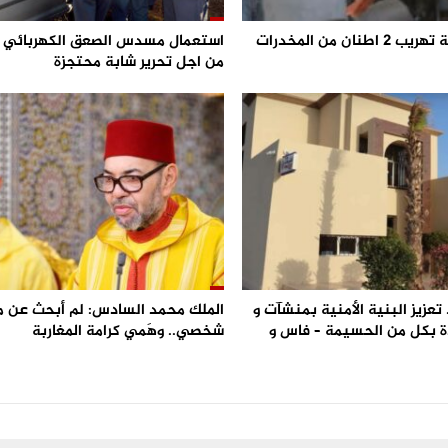
احباط محاولة تهريب 2 اطنان من المخدرات
من اجل تحرير شابة محتجزة
تعزيز البنية الأمنية بمنشآت و
الملك محمد السادس: لم أبحث عن 
 بكل من الحسيمة – فاس و
شخصي.. وهَمي كرامة المغاربة