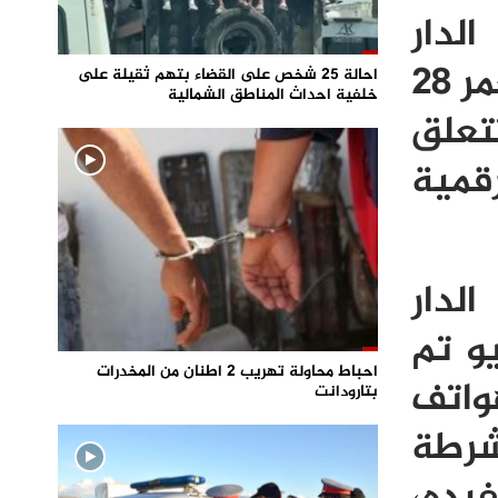
لدار
البيضاء، زوال اليوم الأحد، من توقيف شخصين يبلغان من العمر 28
احالة 25 شخص على القضاء بتهم ثقيلة على
خلفية احداث المناطق الشمالية
تعلق
قمية
الدار
و تم
احباط محاولة تهريب 2 اطنان من المخدرات
واتف
بتارودانت
رطة
يده،