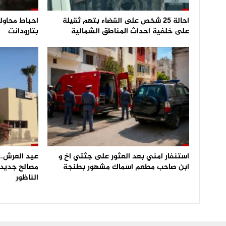
احالة 25 شخص على القضاء بتهم ثقيلة
على خلفية احداث المناطق الشمالية
بتارودانت
استنفار امني بعد العثور على جثتي اخ و
عيد العرش.. 
ابن صاحب مطعم اسماك مشهور بطنجة
مصالح جديدة
الناظور