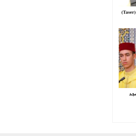
استعمال مسدس الصعق الكهربائي (Taser)
مجد