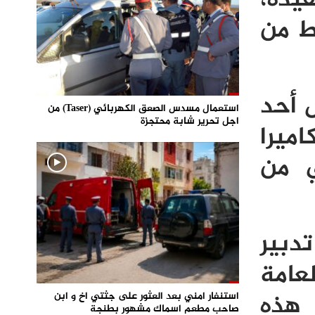
ط من
 أحد
استعمال مسدس الصعق الكهربائي (Taser) من
اجل تحرير شابة محتجزة
ميرا
ي من
دبير
لعامة
هذه
استنفار امني بعد العثور على جثتي اخ و ابن
صاحب مطعم اسماك مشهور بطنجة