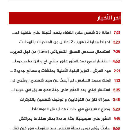
اخر الأخبار
احالة 25 شخص على القضاء بتهم ثقيلة على خلفية احداث المناطق الشمالية
7:21
احباط محاولة تهريب 2 اطنان من المخدرات بتارودانت
3:29
استعمال مسدس الصعق الكهربائي (Taser) من اجل تحرير شابة محتجزة
7:38
استنفار امني بعد العثور على جثتي اخ و ابن صاحب مطعم اسماك مشهور بطنجة
4:50
عيد العرش.. تعزيز البنية الأمنية بمنشآت و مصالح جديدة بكل من الحسيمة – فاس و الناظور
2:21
الملك محمد السادس: لم أبحث عن مجد شخصي.. وهَمي كرامة المغاربة
1:33
استنفار امني بعد العثور على جثة عضو سابق في حزب المصباح بالقنيطرة..
5:35
حجز 61 كلغ من الكوكايين و توقيف شخصين بالكركرات
3:46
مصرع عشريني في حادث قطار نقل الفوسفاط..
5:29
العثور على سبعينية جثة هامدة بمقر سكناها بمراكش
9:18
حادث مؤلم يودي بحياة ستيني بعد سقوطه في فرن تقليدي “للجير”
6:56