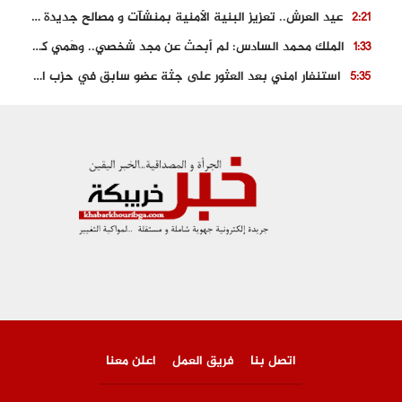
عيد العرش.. تعزيز البنية الأمنية بمنشآت و مصالح جديدة بكل من الحسيمة – فاس و الناظور
2:21
الملك محمد السادس: لم أبحث عن مجد شخصي.. وهَمي كرامة المغاربة
1:33
استنفار امني بعد العثور على جثة عضو سابق في حزب المصباح بالقنيطرة..
5:35
حجز 61 كلغ من الكوكايين و توقيف شخصين بالكركرات
3:46
مصرع عشريني في حادث قطار نقل الفوسفاط..
5:29
العثور على سبعينية جثة هامدة بمقر سكناها بمراكش
9:18
حادث مؤلم يودي بحياة ستيني بعد سقوطه في فرن تقليدي “للجير”
6:56
اتصل بنا
فريق العمل
اعلن معنا