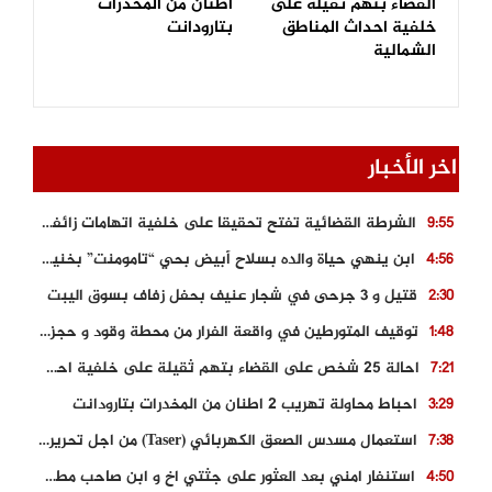
القضاء بتهم ثقيلة على
اطنان من المخدرات
خلفية احداث المناطق
بتارودانت
الشمالية
اخر الأخبار
الشرطة القضائية تفتح تحقيقا على خلفية اتهامات زائفة أدلت بها مرشحة للهجرة السرية
9:55
ابن ينهي حياة والده بسلاح أبيض بحي “تامومنت” بخنيفرة
4:56
قتيل و 3 جرحى في شجار عنيف بحفل زفاف بسوق اليبت
2:30
توقيف المتورطين في واقعة الفرار من محطة وقود و حجز السيارة
1:48
احالة 25 شخص على القضاء بتهم ثقيلة على خلفية احداث المناطق الشمالية
7:21
احباط محاولة تهريب 2 اطنان من المخدرات بتارودانت
3:29
استعمال مسدس الصعق الكهربائي (Taser) من اجل تحرير شابة محتجزة
7:38
استنفار امني بعد العثور على جثتي اخ و ابن صاحب مطعم اسماك مشهور بطنجة
4:50