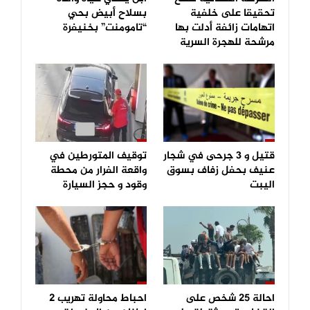
تحقيقا على خلفية
بسلاح أبيض بحي
اتهامات زائفة أدلت بها
“تامومنت” بخنيفرة
مرشحة للهجرة السرية
قتيل و 3 جرحى في شجار
توقيف المتورطين في
عنيف بحفل زفاف بسوق
واقعة الفرار من محطة
اليبت
وقود و حجز السيارة
احالة 25 شخص على
احباط محاولة تهريب 2