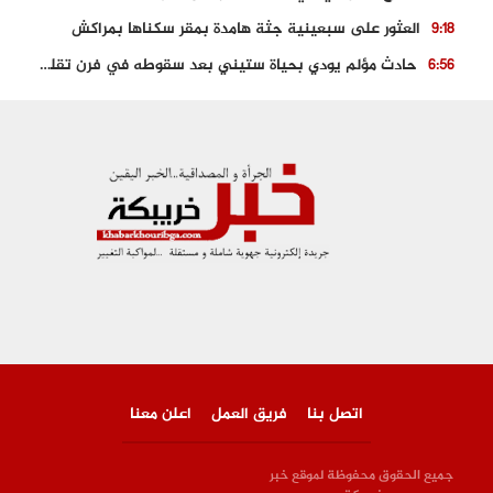
العثور على سبعينية جثة هامدة بمقر سكناها بمراكش
9:18
حادث مؤلم يودي بحياة ستيني بعد سقوطه في فرن تقليدي “للجير”
6:56
مصرع شابة ثلاثينية إثر سقوط سيارتها من منحدر خطير بالجرف الأصفر
3:02
توقيف “رضى الطالياني” بتهمة القيادة في حالة سكر و رفضه الامتثال للأمن
3:04
العثور على جثة سبعيني مدفونة بعد أسابيع من اختفائه الغامض
6:42
نادي المحامين بالمغرب يدخل على الخط قضية وفاة مهاجر مغربي ببولونيا
4:40
اتصل بنا
فريق العمل
اعلن معنا
جميع الحقوق محفوظة لموقع خبر