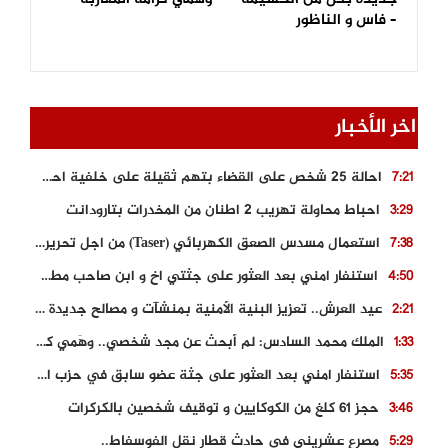
– فاس و الناظور
اخر الأخبار
احالة 25 شخص على القضاء بتهم ثقيلة على خلفية احداث المناطق الشمالية
7:21
احباط محاولة تهريب 2 اطنان من المخدرات بتارودانت
3:29
استعمال مسدس الصعق الكهربائي (Taser) من اجل تحرير شابة محتجزة
7:38
استنفار امني بعد العثور على جثتي اخ و ابن صاحب مطعم اسماك مشهور بطنجة
4:50
عيد العرش.. تعزيز البنية الأمنية بمنشآت و مصالح جديدة بكل من الحسيمة – فاس و الناظور
2:21
الملك محمد السادس: لم أبحث عن مجد شخصي.. وهَمي كرامة المغاربة
1:33
استنفار امني بعد العثور على جثة عضو سابق في حزب المصباح بالقنيطرة..
5:35
حجز 61 كلغ من الكوكايين و توقيف شخصين بالكركرات
3:46
مصرع عشريني في حادث قطار نقل الفوسفاط..
5:29