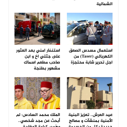
الشمالية
استعمال مسدس الصعق
استنفار امني بعد العثور
الكهربائي (Taser) من
على جثتي اخ و ابن
اجل تحرير شابة محتجزة
صاحب مطعم اسماك
مشهور بطنجة
عيد العرش.. تعزيز البنية
الملك محمد السادس: لم
الأمنية بمنشآت و مصالح
أبحث عن مجد شخصي..
جديدة بكل من الحسيمة
وهَمي كرامة المغاربة