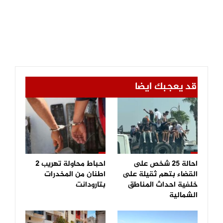
قد يعجبك ايضا
احالة 25 شخص على
احباط محاولة تهريب 2
القضاء بتهم ثقيلة على
اطنان من المخدرات
خلفية احداث المناطق
بتارودانت
الشمالية