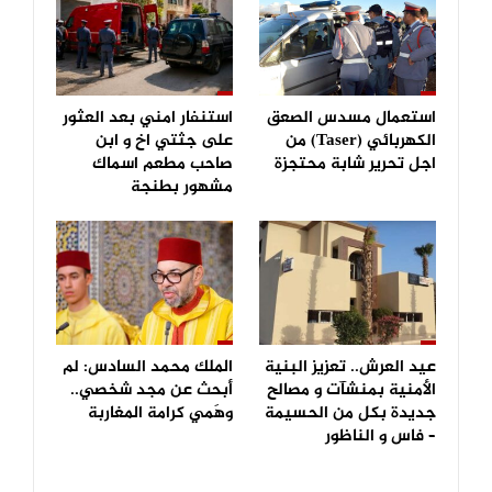
استعمال مسدس الصعق
استنفار امني بعد العثور
الكهربائي (Taser) من
على جثتي اخ و ابن
اجل تحرير شابة محتجزة
صاحب مطعم اسماك
مشهور بطنجة
عيد العرش.. تعزيز البنية
الملك محمد السادس: لم
الأمنية بمنشآت و مصالح
أبحث عن مجد شخصي..
جديدة بكل من الحسيمة
وهَمي كرامة المغاربة
– فاس و الناظور