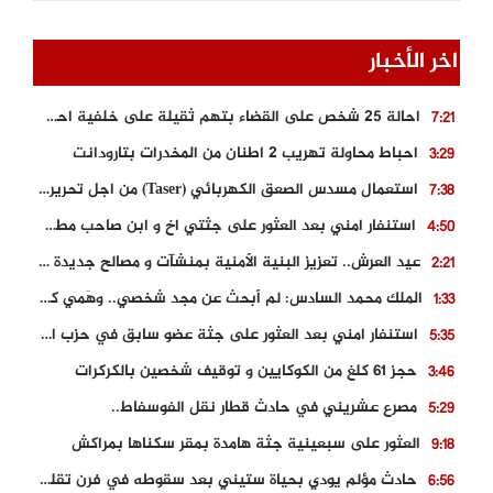
اخر الأخبار
احالة 25 شخص على القضاء بتهم ثقيلة على خلفية احداث المناطق الشمالية
7:21
احباط محاولة تهريب 2 اطنان من المخدرات بتارودانت
3:29
استعمال مسدس الصعق الكهربائي (Taser) من اجل تحرير شابة محتجزة
7:38
استنفار امني بعد العثور على جثتي اخ و ابن صاحب مطعم اسماك مشهور بطنجة
4:50
عيد العرش.. تعزيز البنية الأمنية بمنشآت و مصالح جديدة بكل من الحسيمة – فاس و الناظور
2:21
الملك محمد السادس: لم أبحث عن مجد شخصي.. وهَمي كرامة المغاربة
1:33
استنفار امني بعد العثور على جثة عضو سابق في حزب المصباح بالقنيطرة..
5:35
حجز 61 كلغ من الكوكايين و توقيف شخصين بالكركرات
3:46
مصرع عشريني في حادث قطار نقل الفوسفاط..
5:29
العثور على سبعينية جثة هامدة بمقر سكناها بمراكش
9:18
حادث مؤلم يودي بحياة ستيني بعد سقوطه في فرن تقليدي “للجير”
6:56