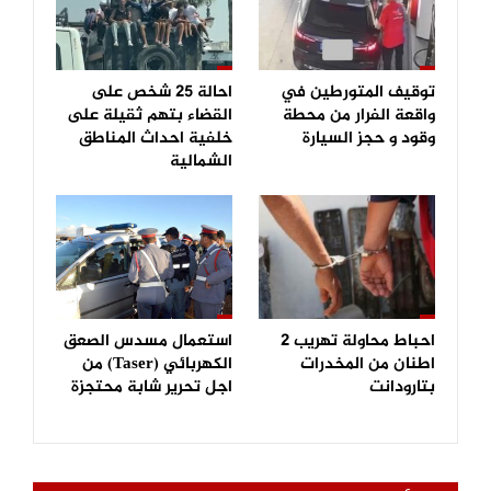
توقيف المتورطين في
احالة 25 شخص على
واقعة الفرار من محطة
القضاء بتهم ثقيلة على
وقود و حجز السيارة
خلفية احداث المناطق
الشمالية
احباط محاولة تهريب 2
استعمال مسدس الصعق
اطنان من المخدرات
الكهربائي (Taser) من
بتارودانت
اجل تحرير شابة محتجزة