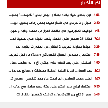
اخر الأخبار
ابن ينهي حياة والده بسلاح أبيض بحي “تامومنت” بخنيفرة
4:56
قتيل و 3 جرحى في شجار عنيف بحفل زفاف بسوق اليبت
2:30
توقيف المتورطين في واقعة الفرار من محطة وقود و حجز السيارة
1:48
احالة 25 شخص على القضاء بتهم ثقيلة على خلفية احداث المناطق الشمالية
7:21
احباط محاولة تهريب 2 اطنان من المخدرات بتارودانت
3:29
استعمال مسدس الصعق الكهربائي (Taser) من اجل تحرير شابة محتجزة
7:38
استنفار امني بعد العثور على جثتي اخ و ابن صاحب مطعم اسماك مشهور بطنجة
4:50
عيد العرش.. تعزيز البنية الأمنية بمنشآت و مصالح جديدة بكل من الحسيمة – فاس و الناظور
2:21
الملك محمد السادس: لم أبحث عن مجد شخصي.. وهَمي كرامة المغاربة
1:33
استنفار امني بعد العثور على جثة عضو سابق في حزب المصباح بالقنيطرة..
5:35
حجز 61 كلغ من الكوكايين و توقيف شخصين بالكركرات
3:46
مصرع عشريني في حادث قطار نقل الفوسفاط..
5:29