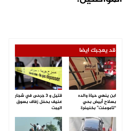
قد يعجبك ايضا
ابن ينهي حياة والده
قتيل و 3 جرحى في شجار
بسلاح أبيض بحي
عنيف بحفل زفاف بسوق
“تامومنت” بخنيفرة
اليبت