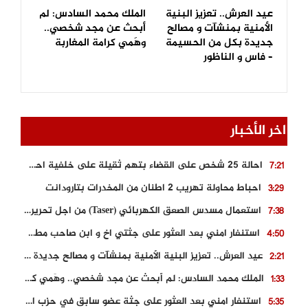
عيد العرش.. تعزيز البنية
الملك محمد السادس: لم
الأمنية بمنشآت و مصالح
أبحث عن مجد شخصي..
جديدة بكل من الحسيمة
وهَمي كرامة المغاربة
– فاس و الناظور
اخر الأخبار
احالة 25 شخص على القضاء بتهم ثقيلة على خلفية احداث المناطق الشمالية
7:21
احباط محاولة تهريب 2 اطنان من المخدرات بتارودانت
3:29
استعمال مسدس الصعق الكهربائي (Taser) من اجل تحرير شابة محتجزة
7:38
استنفار امني بعد العثور على جثتي اخ و ابن صاحب مطعم اسماك مشهور بطنجة
4:50
عيد العرش.. تعزيز البنية الأمنية بمنشآت و مصالح جديدة بكل من الحسيمة – فاس و الناظور
2:21
الملك محمد السادس: لم أبحث عن مجد شخصي.. وهَمي كرامة المغاربة
1:33
استنفار امني بعد العثور على جثة عضو سابق في حزب المصباح بالقنيطرة..
5:35