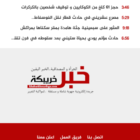
حجز 61 كلغ من الكوكايين و توقيف شخصين بالكركرات
3:46
مصرع عشريني في حادث قطار نقل الفوسفاط..
5:29
العثور على سبعينية جثة هامدة بمقر سكناها بمراكش
9:18
حادث مؤلم يودي بحياة ستيني بعد سقوطه في فرن تقليدي “للجير”
6:56
مصرع شابة ثلاثينية إثر سقوط سيارتها من منحدر خطير بالجرف الأصفر
3:02
توقيف “رضى الطالياني” بتهمة القيادة في حالة سكر و رفضه الامتثال للأمن
3:04
العثور على جثة سبعيني مدفونة بعد أسابيع من اختفائه الغامض
6:42
نادي المحامين بالمغرب يدخل على الخط قضية وفاة مهاجر مغربي ببولونيا
4:40
اتصل بنا
فريق العمل
اعلن معنا