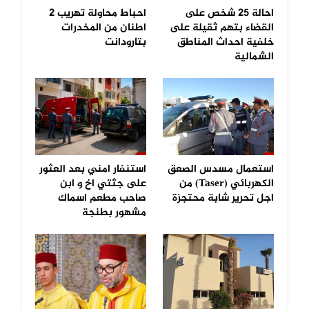
احالة 25 شخص على
احباط محاولة تهريب 2
القضاء بتهم ثقيلة على
اطنان من المخدرات
خلفية احداث المناطق
بتارودانت
الشمالية
استعمال مسدس الصعق
استنفار امني بعد العثور
الكهربائي (Taser) من
على جثتي اخ و ابن
اجل تحرير شابة محتجزة
صاحب مطعم اسماك
مشهور بطنجة