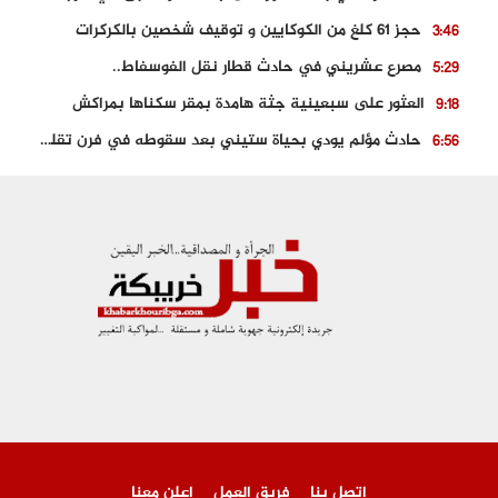
حجز 61 كلغ من الكوكايين و توقيف شخصين بالكركرات
3:46
مصرع عشريني في حادث قطار نقل الفوسفاط..
5:29
العثور على سبعينية جثة هامدة بمقر سكناها بمراكش
9:18
حادث مؤلم يودي بحياة ستيني بعد سقوطه في فرن تقليدي “للجير”
6:56
مصرع شابة ثلاثينية إثر سقوط سيارتها من منحدر خطير بالجرف الأصفر
3:02
توقيف “رضى الطالياني” بتهمة القيادة في حالة سكر و رفضه الامتثال للأمن
3:04
العثور على جثة سبعيني مدفونة بعد أسابيع من اختفائه الغامض
6:42
نادي المحامين بالمغرب يدخل على الخط قضية وفاة مهاجر مغربي ببولونيا
4:40
اتصل بنا
فريق العمل
اعلن معنا