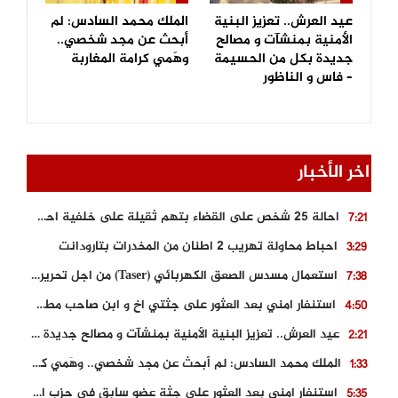
عيد العرش.. تعزيز البنية
الملك محمد السادس: لم
الأمنية بمنشآت و مصالح
أبحث عن مجد شخصي..
جديدة بكل من الحسيمة
وهَمي كرامة المغاربة
– فاس و الناظور
اخر الأخبار
احالة 25 شخص على القضاء بتهم ثقيلة على خلفية احداث المناطق الشمالية
7:21
احباط محاولة تهريب 2 اطنان من المخدرات بتارودانت
3:29
استعمال مسدس الصعق الكهربائي (Taser) من اجل تحرير شابة محتجزة
7:38
استنفار امني بعد العثور على جثتي اخ و ابن صاحب مطعم اسماك مشهور بطنجة
4:50
عيد العرش.. تعزيز البنية الأمنية بمنشآت و مصالح جديدة بكل من الحسيمة – فاس و الناظور
2:21
الملك محمد السادس: لم أبحث عن مجد شخصي.. وهَمي كرامة المغاربة
1:33
استنفار امني بعد العثور على جثة عضو سابق في حزب المصباح بالقنيطرة..
5:35