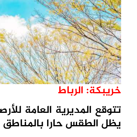
خريبكة: الرباط
تتوقع المديرية العامة للأرص
يظل الطقس حارا بالمناطق ال