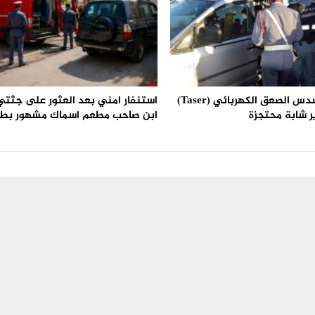
استعمال مسدس الصعق الكهربائي (Taser)
استنفار امني بعد العثور على جثتي 
ر شابة محتجزة
ابن صاحب مطعم اسماك مشهور بط