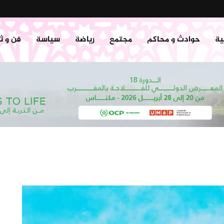
ية
حوادث و محاكم
مجتمع
رياضة
سياسة
فن و ث