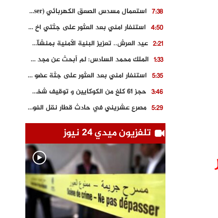
استعمال مسدس الصعق الكهربائي (Taser) من اجل تحرير شابة محتجزة
7:38
استنفار امني بعد العثور على جثتي اخ و ابن صاحب مطعم اسماك مشهور بطنجة
4:50
عيد العرش.. تعزيز البنية الأمنية بمنشآت و مصالح جديدة بكل من الحسيمة – فاس و الناظور
2:21
الملك محمد السادس: لم أبحث عن مجد شخصي.. وهَمي كرامة المغاربة
1:33
استنفار امني بعد العثور على جثة عضو سابق في حزب المصباح بالقنيطرة..
5:35
حجز 61 كلغ من الكوكايين و توقيف شخصين بالكركرات
3:46
مصرع عشريني في حادث قطار نقل الفوسفاط..
5:29
العثور على سبعينية جثة هامدة بمقر سكناها بمراكش
9:18
تلفزيون ميدي 24 نيوز
حادث مؤلم يودي بحياة ستيني بعد سقوطه في فرن تقليدي “للجير”
6:56
مصرع شابة ثلاثينية إثر سقوط سيارتها من منحدر خطير بالجرف الأصفر
3:02
توقيف “رضى الطالياني” بتهمة القيادة في حالة سكر و رفضه الامتثال للأمن
3:04