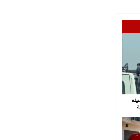
قيلة
ة