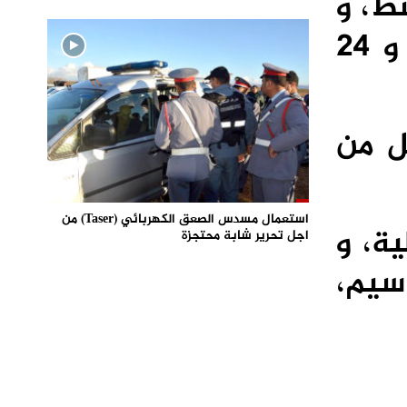
ط، و
الشياظمة و الأطلس الصغير و سهول تادلة، و ما بين 18 و 24
ل من
استعمال مسدس الصعق الكهربائي (Taser) من
ة، و
اجل تحرير شابة محتجزة
 سيم،