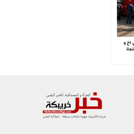
اخ و
نجة