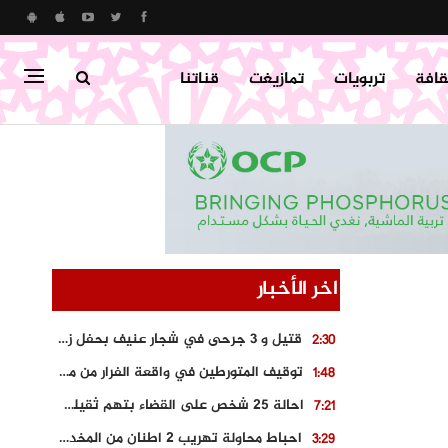
قافة
تربويات
تمازيغت
قناتنا
اخر الأخبار
قتيل و 3 جرحى في شجار عنيف بحفل زفاف بسوق اليبت
2:30
توقيف المتورطين في واقعة الفرار من محطة وقود و حجز السيارة
1:48
احالة 25 شخص على القضاء بتهم ثقيلة على خلفية احداث المناطق الشمالية
7:21
احباط محاولة تهريب 2 اطنان من المخدرات بتارودانت
3:29