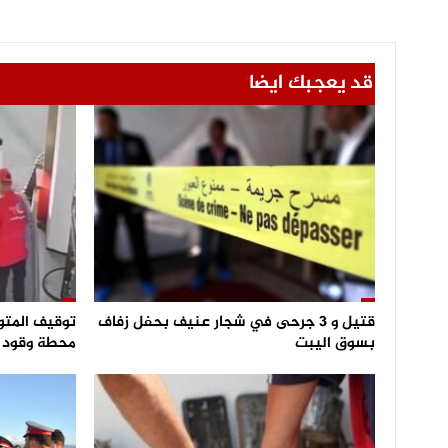
قد يعجبك ايضا
قتيل و 3 جرحى في شجار عنيف بحفل زفاف
توقيف المتو
بسوق اليبت
محطة وقود و