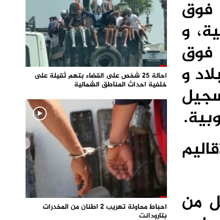
فوق
ة، و
 فوق
لاد و
احالة 25 شخص على القضاء بتهم ثقيلة على
خلفية احداث المناطق الشمالية
سجيل
بية.
اليم
 26 و 30 درجة بكل من
احباط محاولة تهريب 2 اطنان من المخدرات
بتارودانت