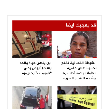
قد يعجبك ايضا
الشرطة القضائية تفتح
ابن ينهي حياة والده
تحقيقا على خلفية
بسلاح أبيض بحي
اتهامات زائفة أدلت بها
“تامومنت” بخنيفرة
مرشحة للهجرة السرية