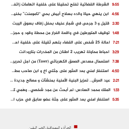
الشرطة القضائية تفتح تحقيقا على خلفية اتهامات زائفة أدلت بها مرشحة للهجرة السرية
9:55
ابن ينهي حياة والده بسلاح أبيض بحي “تامومنت” بخنيفرة
4:56
قتيل و 3 جرحى في شجار عنيف بحفل زفاف بسوق اليبت
2:30
توقيف المتورطين في واقعة الفرار من محطة وقود و حجز السيارة
1:48
احالة 25 شخص على القضاء بتهم ثقيلة على خلفية احداث المناطق الشمالية
7:21
احباط محاولة تهريب 2 اطنان من المخدرات بتارودانت
3:29
استعمال مسدس الصعق الكهربائي (Taser) من اجل تحرير شابة محتجزة
7:38
استنفار امني بعد العثور على جثتي اخ و ابن صاحب مطعم اسماك مشهور بطنجة
4:50
عيد العرش.. تعزيز البنية الأمنية بمنشآت و مصالح جديدة بكل من الحسيمة – فاس و الناظور
2:21
الملك محمد السادس: لم أبحث عن مجد شخصي.. وهَمي كرامة المغاربة
1:33
استنفار امني بعد العثور على جثة عضو سابق في حزب المصباح بالقنيطرة..
5:35
حجز 61 كلغ من الكوكايين و توقيف شخصين بالكركرات
3:46
مصرع عشريني في حادث قطار نقل الفوسفاط..
5:29
العثور على سبعينية جثة هامدة بمقر سكناها بمراكش
9:18