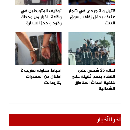
قتيل و 3 جرحى في شجار
توقيف المتورطين في
عنيف بحفل زفاف بسوق
واقعة الفرار من محطة
اليبت
وقود و حجز السيارة
احالة 25 شخص على
احباط محاولة تهريب 2
القضاء بتهم ثقيلة على
اطنان من المخدرات
خلفية احداث المناطق
بتارودانت
الشمالية
اخر الأخبار