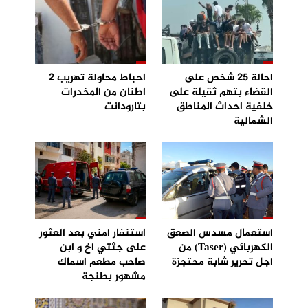
احالة 25 شخص على
احباط محاولة تهريب 2
القضاء بتهم ثقيلة على
اطنان من المخدرات
خلفية احداث المناطق
بتارودانت
الشمالية
استعمال مسدس الصعق
استنفار امني بعد العثور
الكهربائي (Taser) من
على جثتي اخ و ابن
اجل تحرير شابة محتجزة
صاحب مطعم اسماك
مشهور بطنجة