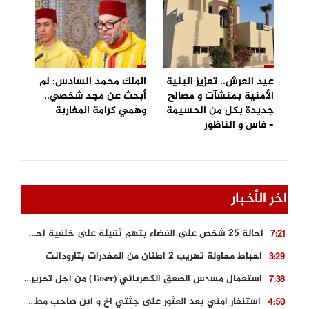
عيد العرش.. تعزيز البنية
الملك محمد السادس: لم
الأمنية بمنشآت و مصالح
أبحث عن مجد شخصي..
جديدة بكل من الحسيمة
وهَمي كرامة المغاربة
– فاس و الناظور
اخر الأخبار
احالة 25 شخص على القضاء بتهم ثقيلة على خلفية احداث المناطق الشمالية
7:21
احباط محاولة تهريب 2 اطنان من المخدرات بتارودانت
3:29
استعمال مسدس الصعق الكهربائي (Taser) من اجل تحرير شابة محتجزة
7:38
استنفار امني بعد العثور على جثتي اخ و ابن صاحب مطعم اسماك مشهور بطنجة
4:50