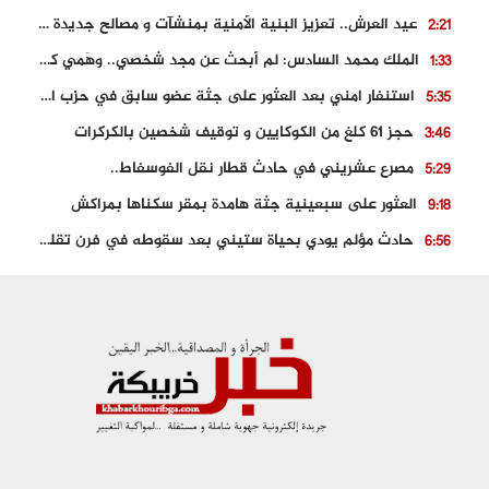
عيد العرش.. تعزيز البنية الأمنية بمنشآت و مصالح جديدة بكل من الحسيمة – فاس و الناظور
2:21
الملك محمد السادس: لم أبحث عن مجد شخصي.. وهَمي كرامة المغاربة
1:33
استنفار امني بعد العثور على جثة عضو سابق في حزب المصباح بالقنيطرة..
5:35
حجز 61 كلغ من الكوكايين و توقيف شخصين بالكركرات
3:46
مصرع عشريني في حادث قطار نقل الفوسفاط..
5:29
العثور على سبعينية جثة هامدة بمقر سكناها بمراكش
9:18
حادث مؤلم يودي بحياة ستيني بعد سقوطه في فرن تقليدي “للجير”
6:56
مصرع شابة ثلاثينية إثر سقوط سيارتها من منحدر خطير بالجرف الأصفر
3:02
توقيف “رضى الطالياني” بتهمة القيادة في حالة سكر و رفضه الامتثال للأمن
3:04
العثور على جثة سبعيني مدفونة بعد أسابيع من اختفائه الغامض
6:42
نادي المحامين بالمغرب يدخل على الخط قضية وفاة مهاجر مغربي ببولونيا
4:40