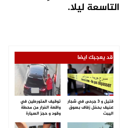
التاسعة ليلا.
قد يعجبك ايضا
قتيل و 3 جرحى في شجار
توقيف المتورطين في
عنيف بحفل زفاف بسوق
واقعة الفرار من محطة
اليبت
وقود و حجز السيارة