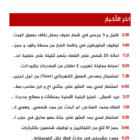
اخر الأخبار
قتيل و 3 جرحى في شجار عنيف بحفل زفاف بسوق اليبت
2:30
توقيف المتورطين في واقعة الفرار من محطة وقود و حجز السيارة
1:48
احالة 25 شخص على القضاء بتهم ثقيلة على خلفية احداث المناطق الشمالية
7:21
احباط محاولة تهريب 2 اطنان من المخدرات بتارودانت
3:29
استعمال مسدس الصعق الكهربائي (Taser) من اجل تحرير شابة محتجزة
7:38
استنفار امني بعد العثور على جثتي اخ و ابن صاحب مطعم اسماك مشهور بطنجة
4:50
عيد العرش.. تعزيز البنية الأمنية بمنشآت و مصالح جديدة بكل من الحسيمة – فاس و الناظور
2:21
الملك محمد السادس: لم أبحث عن مجد شخصي.. وهَمي كرامة المغاربة
1:33
استنفار امني بعد العثور على جثة عضو سابق في حزب المصباح بالقنيطرة..
5:35
حجز 61 كلغ من الكوكايين و توقيف شخصين بالكركرات
3:46
مصرع عشريني في حادث قطار نقل الفوسفاط..
5:29