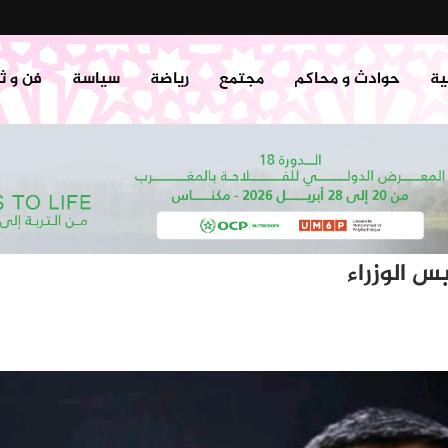
ية
حوادث و محاكم
مجتمع
رياضة
سياسة
فن و ث
س الوزراء