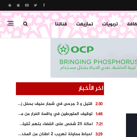
قافة
تربويات
تمازيغت
قناتنا
اخر الأخبار
قتيل و 3 جرحى في شجار عنيف بحفل زفاف بسوق اليبت
2:30
توقيف المتورطين في واقعة الفرار من محطة وقود و حجز السيارة
1:48
احالة 25 شخص على القضاء بتهم ثقيلة على خلفية احداث المناطق الشمالية
7:21
احباط محاولة تهريب 2 اطنان من المخدرات بتارودانت
3:29