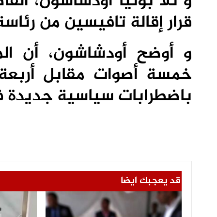
و تلا بونيا أودشاشون، القا
قرار إقالة تافيسين من رئاسة ا
و أوضح أودشاشون، أن الم
خمسة أصوات مقابل أربعة ل
باضطرابات سياسية جديدة ف
قد يعجبك ايضا