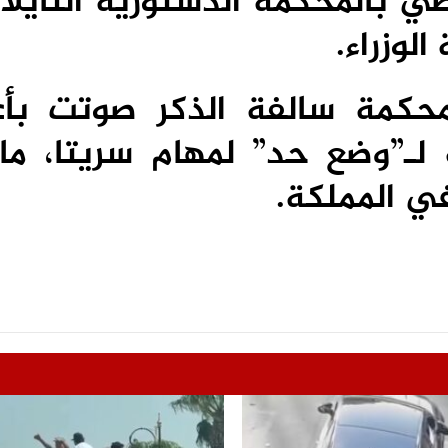
ضي بالمحكمة الدستورية التايلا
لوزراء.
حكمة سالفة الذكر صوتت بأغ
ـ”وضع حد” لمهام سريتا، ما 
ي المملكة.