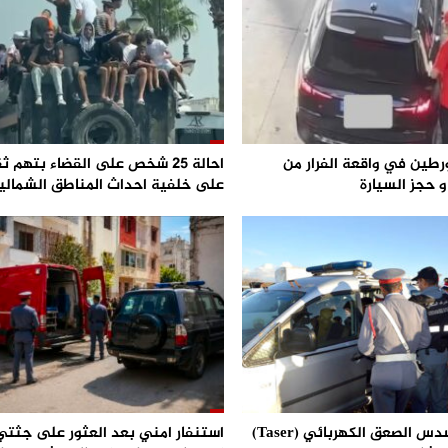
رطين في واقعة الفرار من
احالة 25 شخص على القضاء بتهم ث
 حجز السيارة
على خلفية احداث المناطق الشمالي
استعمال مسدس الصعق الكهربائي (Taser)
استنفار امني بعد العثور على جثتي 