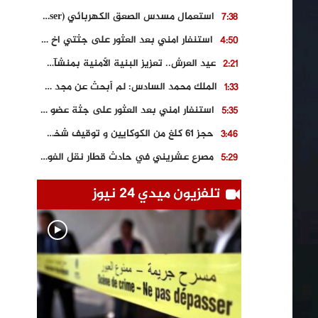
استعمال مسدس الصعق الكهربائي (Taser) من اجل تحرير شابة محتجزة
7:38
استنفار امني بعد العثور على جثتي اخ و ابن صاحب مطعم اسماك مشهور بطنجة
4:50
عيد العرش.. تعزيز البنية الأمنية بمنشآت و مصالح جديدة بكل من الحسيمة – فاس و الناظور
2:21
الملك محمد السادس: لم أبحث عن مجد شخصي.. وهَمي كرامة المغاربة
1:33
استنفار امني بعد العثور على جثة عضو سابق في حزب المصباح بالقنيطرة..
5:35
حجز 61 كلغ من الكوكايين و توقيف شخصين بالكركرات
3:46
مصرع عشريني في حادث قطار نقل الفوسفاط..
5:29
العثور على سبعينية جثة هامدة بمقر سكناها بمراكش
9:18
تلفزيون ميدي 24 نيوز
حادث مؤلم يودي بحياة ستيني بعد سقوطه في فرن تقليدي “للجير”
6:56
مصرع شابة ثلاثينية إثر سقوط سيارتها من منحدر خطير بالجرف الأصفر
3:02
توقيف “رضى الطالياني” بتهمة القيادة في حالة سكر و رفضه الامتثال للأمن
3:04