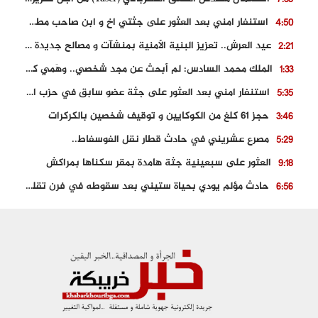
استنفار امني بعد العثور على جثتي اخ و ابن صاحب مطعم اسماك مشهور بطنجة
4:50
عيد العرش.. تعزيز البنية الأمنية بمنشآت و مصالح جديدة بكل من الحسيمة – فاس و الناظور
2:21
الملك محمد السادس: لم أبحث عن مجد شخصي.. وهَمي كرامة المغاربة
1:33
استنفار امني بعد العثور على جثة عضو سابق في حزب المصباح بالقنيطرة..
5:35
حجز 61 كلغ من الكوكايين و توقيف شخصين بالكركرات
3:46
مصرع عشريني في حادث قطار نقل الفوسفاط..
5:29
العثور على سبعينية جثة هامدة بمقر سكناها بمراكش
9:18
حادث مؤلم يودي بحياة ستيني بعد سقوطه في فرن تقليدي “للجير”
6:56
مصرع شابة ثلاثينية إثر سقوط سيارتها من منحدر خطير بالجرف الأصفر
3:02
توقيف “رضى الطالياني” بتهمة القيادة في حالة سكر و رفضه الامتثال للأمن
3:04
العثور على جثة سبعيني مدفونة بعد أسابيع من اختفائه الغامض
6:42
نادي المحامين بالمغرب يدخل على الخط قضية وفاة مهاجر مغربي ببولونيا
4:40