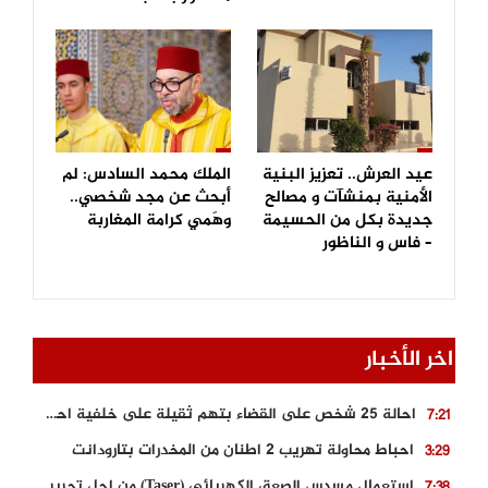
عيد العرش.. تعزيز البنية
الملك محمد السادس: لم
الأمنية بمنشآت و مصالح
أبحث عن مجد شخصي..
جديدة بكل من الحسيمة
وهَمي كرامة المغاربة
– فاس و الناظور
اخر الأخبار
احالة 25 شخص على القضاء بتهم ثقيلة على خلفية احداث المناطق الشمالية
7:21
احباط محاولة تهريب 2 اطنان من المخدرات بتارودانت
3:29
استعمال مسدس الصعق الكهربائي (Taser) من اجل تحرير شابة محتجزة
7:38