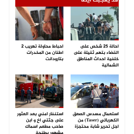
قد يعجبك ايضا
احالة 25 شخص على
احباط محاولة تهريب 2
القضاء بتهم ثقيلة على
اطنان من المخدرات
خلفية احداث المناطق
بتارودانت
الشمالية
استعمال مسدس الصعق
استنفار امني بعد العثور
الكهربائي (Taser) من
على جثتي اخ و ابن
اجل تحرير شابة محتجزة
صاحب مطعم اسماك
مشهور بطنجة