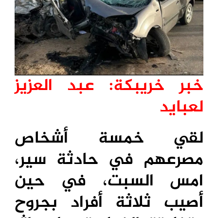
خبر خريبكة: عبد العزيز
لعبايد
لقي خمسة أشخاص
مصرعهم في حادثة سير،
امس السبت، في حين
أصيب ثلاثة أفراد بجروح