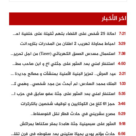
اخر الأخبار
احالة 25 شخص على القضاء بتهم ثقيلة على خلفية احداث المناطق الشمالية
7:21
احباط محاولة تهريب 2 اطنان من المخدرات بتارودانت
3:29
استعمال مسدس الصعق الكهربائي (Taser) من اجل تحرير شابة محتجزة
7:38
استنفار امني بعد العثور على جثتي اخ و ابن صاحب مطعم اسماك مشهور بطنجة
4:50
عيد العرش.. تعزيز البنية الأمنية بمنشآت و مصالح جديدة بكل من الحسيمة – فاس و الناظور
2:21
الملك محمد السادس: لم أبحث عن مجد شخصي.. وهَمي كرامة المغاربة
1:33
استنفار امني بعد العثور على جثة عضو سابق في حزب المصباح بالقنيطرة..
5:35
حجز 61 كلغ من الكوكايين و توقيف شخصين بالكركرات
3:46
مصرع عشريني في حادث قطار نقل الفوسفاط..
5:29
العثور على سبعينية جثة هامدة بمقر سكناها بمراكش
9:18
حادث مؤلم يودي بحياة ستيني بعد سقوطه في فرن تقليدي “للجير”
6:56