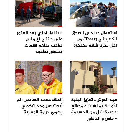
استعمال مسدس الصعق
استنفار امني بعد العثور
الكهربائي (Taser) من
على جثتي اخ و ابن
اجل تحرير شابة محتجزة
صاحب مطعم اسماك
مشهور بطنجة
عيد العرش.. تعزيز البنية
الملك محمد السادس: لم
الأمنية بمنشآت و مصالح
أبحث عن مجد شخصي..
جديدة بكل من الحسيمة
وهَمي كرامة المغاربة
– فاس و الناظور