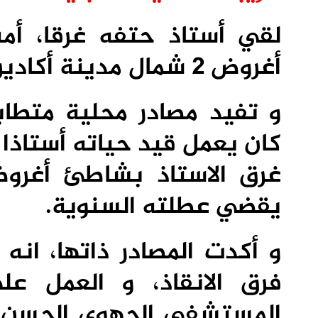
أغروض 2 شمال مدينة أكادير، حيث كان في رحلة استجمام.
و تفيد مصادر محلية متطا
كان يعمل قيد حياته أستاذا بم
يقضي عطلته السنوية.
و أكدت المصادر ذاتها، انه
فرق الانقاذ، و العمل 
المستشفى الجهوي الحسن الث