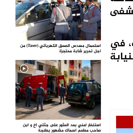
تشفى
، في
استعمال مسدس الصعق الكهربائي (Taser) من
اجل تحرير شابة محتجزة
يابة
استنفار امني بعد العثور على جثتي اخ و ابن
صاحب مطعم اسماك مشهور بطنجة