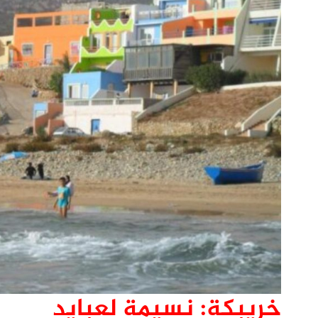
خريبكة: نسيمة لعبايد