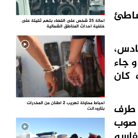
و ذلك بشاطئ
احالة 25 شخص على القضاء بتهم ثقيلة على
خلفية احداث المناطق الشمالية
ادس،
و جاء
 حيث كان
احباط محاولة تهريب 2 اطنان من المخدرات
 طرف
بتارودانت
 صوب
فاسه