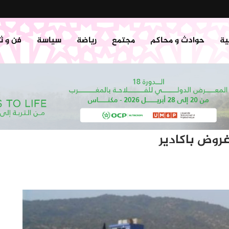
ية
حوادث و محاكم
مجتمع
رياضة
سياسة
فن و ث
روض باكادير