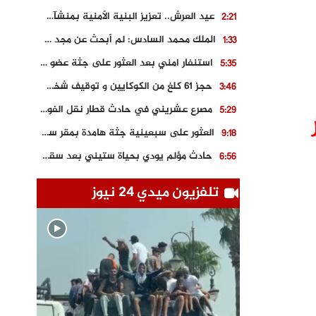
عيد العرش.. تعزيز البنية الأمنية بمنشآت و مصالح جديدة بكل من الحسيمة – فاس و الناظور
2:21
الملك محمد السادس: لم أبحث عن مجد شخصي.. وهَمي كرامة المغاربة
1:33
استنفار امني بعد العثور على جثة عضو سابق في حزب المصباح بالقنيطرة..
5:35
حجز 61 كلغ من الكوكايين و توقيف شخصين بالكركرات
3:46
مصرع عشريني في حادث قطار نقل الفوسفاط..
5:29
العثور على سبعينية جثة هامدة بمقر سكناها بمراكش
9:18
حادث مؤلم يودي بحياة ستيني بعد سقوطه في فرن تقليدي “للجير”
6:56
مصرع شابة ثلاثينية إثر سقوط سيارتها من منحدر خطير بالجرف الأصفر
3:02
تلفزيون ميدي 24 نيوز
توقيف “رضى الطالياني” بتهمة القيادة في حالة سكر و رفضه الامتثال للأمن
3:04
العثور على جثة سبعيني مدفونة بعد أسابيع من اختفائه الغامض
6:42
نادي المحامين بالمغرب يدخل على الخط قضية وفاة مهاجر مغربي ببولونيا
4:40