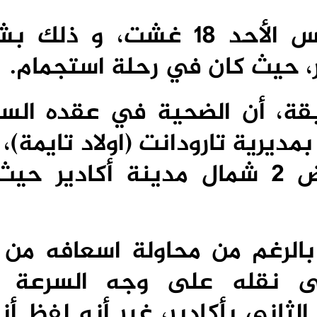
لقي أستاذ حتفه غرقا، أمس الأحد 18 غشت، 
بقة، أن الضحية في عقده الس
ديرية تارودانت (اولاد تايمة)، 
غرق الاستاذ بشاطئ أغروض 2 شمال مدينة أكادير
 بالرغم من محاولة اسعافه من
على نقله على وجه السرعة
اني بأكادير، غير أنه لفظ أن