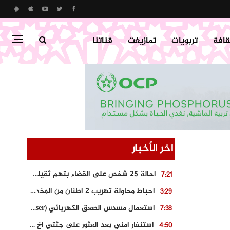
قافة
تربويات
تمازيغت
قناتنا
اخر الأخبار
احالة 25 شخص على القضاء بتهم ثقيلة على خلفية احداث المناطق الشمالية
7:21
احباط محاولة تهريب 2 اطنان من المخدرات بتارودانت
3:29
استعمال مسدس الصعق الكهربائي (Taser) من اجل تحرير شابة محتجزة
7:38
استنفار امني بعد العثور على جثتي اخ و ابن صاحب مطعم اسماك مشهور بطنجة
4:50