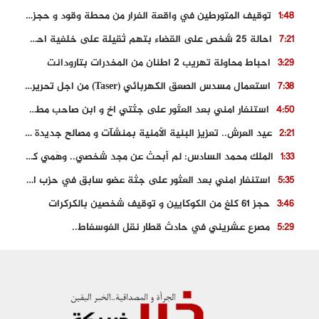
توقيف المتورطين في واقعة الفرار من محطة وقود و حجز السيارة
1:48
احالة 25 شخص على القضاء بتهم ثقيلة على خلفية احداث المناطق الشمالية
7:21
احباط محاولة تهريب 2 اطنان من المخدرات بتارودانت
3:29
استعمال مسدس الصعق الكهربائي (Taser) من اجل تحرير شابة محتجزة
7:38
استنفار امني بعد العثور على جثتي اخ و ابن صاحب مطعم اسماك مشهور بطنجة
4:50
عيد العرش.. تعزيز البنية الأمنية بمنشآت و مصالح جديدة بكل من الحسيمة – فاس و الناظور
2:21
الملك محمد السادس: لم أبحث عن مجد شخصي.. وهَمي كرامة المغاربة
1:33
استنفار امني بعد العثور على جثة عضو سابق في حزب المصباح بالقنيطرة..
5:35
حجز 61 كلغ من الكوكايين و توقيف شخصين بالكركرات
3:46
مصرع عشريني في حادث قطار نقل الفوسفاط..
5:29
العثور على سبعينية جثة هامدة بمقر سكناها بمراكش
9:18
حادث مؤلم يودي بحياة ستيني بعد سقوطه في فرن تقليدي “للجير”
6:56
مصرع شابة ثلاثينية إثر سقوط سيارتها من منحدر خطير بالجرف الأصفر
3:02