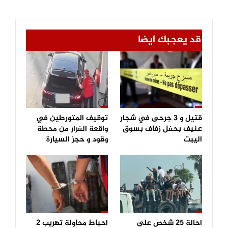
قد يعجبك ايضا
قتيل و 3 جرحى في شجار
توقيف المتورطين في
عنيف بحفل زفاف بسوق
واقعة الفرار من محطة
اليبت
وقود و حجز السيارة
احالة 25 شخص على
احباط محاولة تهريب 2