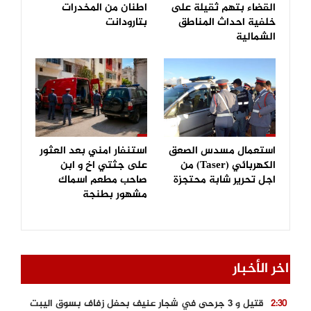
القضاء بتهم ثقيلة على
اطنان من المخدرات
خلفية احداث المناطق
بتارودانت
الشمالية
استعمال مسدس الصعق
استنفار امني بعد العثور
الكهربائي (Taser) من
على جثتي اخ و ابن
اجل تحرير شابة محتجزة
صاحب مطعم اسماك
مشهور بطنجة
اخر الأخبار
قتيل و 3 جرحى في شجار عنيف بحفل زفاف بسوق اليبت
2:30