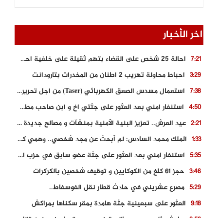
اخر الأخبار
احالة 25 شخص على القضاء بتهم ثقيلة على خلفية احداث المناطق الشمالية
7:21
احباط محاولة تهريب 2 اطنان من المخدرات بتارودانت
3:29
استعمال مسدس الصعق الكهربائي (Taser) من اجل تحرير شابة محتجزة
7:38
استنفار امني بعد العثور على جثتي اخ و ابن صاحب مطعم اسماك مشهور بطنجة
4:50
عيد العرش.. تعزيز البنية الأمنية بمنشآت و مصالح جديدة بكل من الحسيمة – فاس و الناظور
2:21
الملك محمد السادس: لم أبحث عن مجد شخصي.. وهَمي كرامة المغاربة
1:33
استنفار امني بعد العثور على جثة عضو سابق في حزب المصباح بالقنيطرة..
5:35
حجز 61 كلغ من الكوكايين و توقيف شخصين بالكركرات
3:46
مصرع عشريني في حادث قطار نقل الفوسفاط..
5:29
العثور على سبعينية جثة هامدة بمقر سكناها بمراكش
9:18