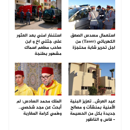
استعمال مسدس الصعق
استنفار امني بعد العثور
الكهربائي (Taser) من
على جثتي اخ و ابن
اجل تحرير شابة محتجزة
صاحب مطعم اسماك
مشهور بطنجة
عيد العرش.. تعزيز البنية
الملك محمد السادس: لم
الأمنية بمنشآت و مصالح
أبحث عن مجد شخصي..
جديدة بكل من الحسيمة
وهَمي كرامة المغاربة
– فاس و الناظور