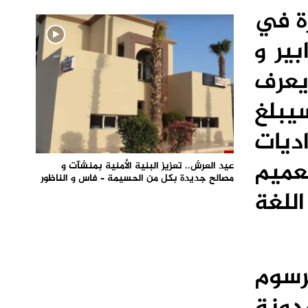
رة في
ذ التدابير و
يعرف
يبلغ
داديات
رة تعميم
عيد العرش.. تعزيز البنية الأمنية بمنشآت و
مصالح جديدة بكل من الحسيمة – فاس و الناظور
اللغة
رسوم
م 17.04 بمثابة مدونة