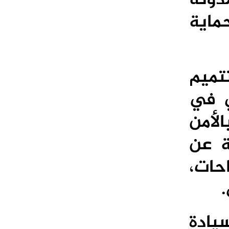
حماية
شروع المرسوم بقانون رقم 2.24.728 بتتميم
أتي في
طة بالأمن
ة عن
احات،
يادة