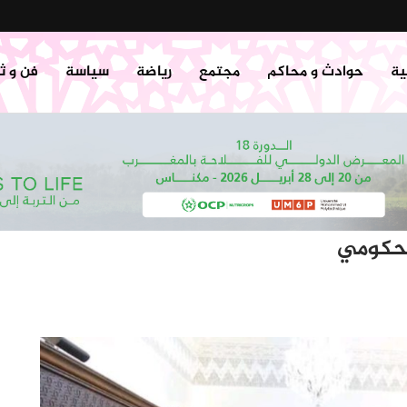
ية
حوادث و محاكم
مجتمع
رياضة
سياسة
فن و ث
لحكومي