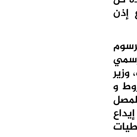
 إذن
رسوم
الرسمي
 وزير
وط و
المصل
يداع
طيات