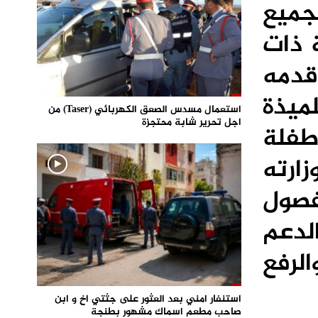
جميع
 ذات
قدمه
اق 8 ملايين و112 ألف تلميذة
استعمال مسدس الصعق الكهربائي (Taser) من
اجل تحرير شابة محتجزة
إضافة إلى حوالي 984 ألف طفلة
ارته
فصول
لدعم
لرفع
استنفار امني بعد العثور على جثتي اخ و ابن
صاحب مطعم اسماك مشهور بطنجة