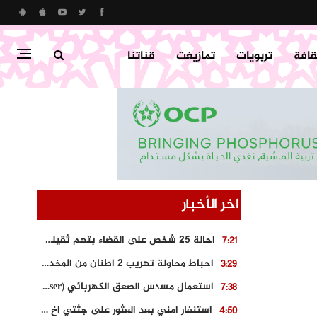
قافة
تربويات
تمازيغت
قناتنا
اخر الأخبار
احالة 25 شخص على القضاء بتهم ثقيلة على خلفية احداث المناطق الشمالية
7:21
احباط محاولة تهريب 2 اطنان من المخدرات بتارودانت
3:29
استعمال مسدس الصعق الكهربائي (Taser) من اجل تحرير شابة محتجزة
7:38
استنفار امني بعد العثور على جثتي اخ و ابن صاحب مطعم اسماك مشهور بطنجة
4:50