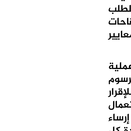
لطلب
احات
ايير
عملية
رسوم
قرار
عمال
رساء
دة كل