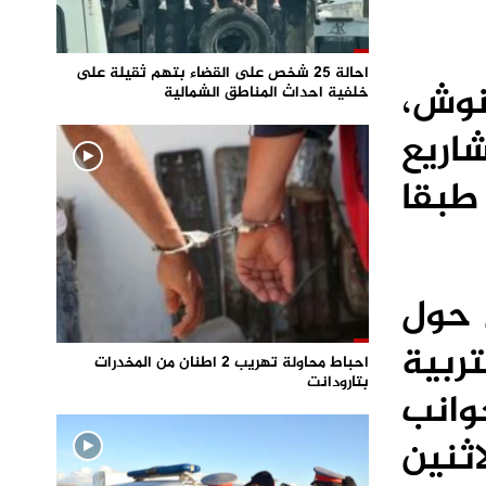
احالة 25 شخص على القضاء بتهم ثقيلة على
نوش،
خلفية احداث المناطق الشمالية
ريع
طبقا
 حول
ربية
احباط محاولة تهريب 2 اطنان من المخدرات
بتارودانت
جوانب
ثنين