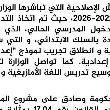
ش الإصلاحية التي تباشرها الوزا
إطار تنزيل خارطة الطريق 2022-2026، حيث تم اتخا
لدخول المدرسي الحالي، الذي 
 بالسلك الابتدائي، و التي س
 ابتدائية و انطلاق تجريب نموذج “إع
ريادة” بما مجموعه 232 إعدادية. كما تواصل الوزا
وسيع تدريس اللغة الأمازيغية و 
حكومة وصادق على مشروع الم
بقانون رقم 2.24.728 بتتميم القانون رق