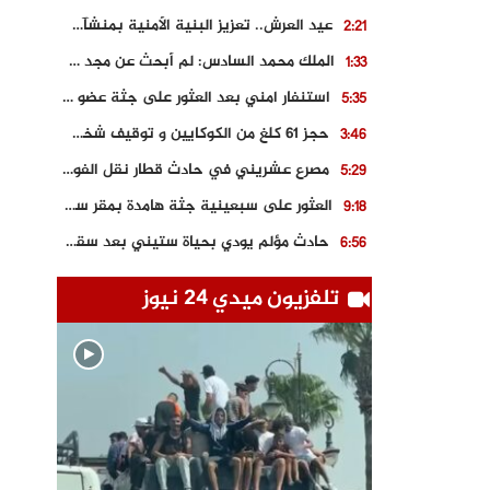
عيد العرش.. تعزيز البنية الأمنية بمنشآت و مصالح جديدة بكل من الحسيمة – فاس و الناظور
2:21
الملك محمد السادس: لم أبحث عن مجد شخصي.. وهَمي كرامة المغاربة
1:33
استنفار امني بعد العثور على جثة عضو سابق في حزب المصباح بالقنيطرة..
5:35
حجز 61 كلغ من الكوكايين و توقيف شخصين بالكركرات
3:46
مصرع عشريني في حادث قطار نقل الفوسفاط..
5:29
العثور على سبعينية جثة هامدة بمقر سكناها بمراكش
9:18
حادث مؤلم يودي بحياة ستيني بعد سقوطه في فرن تقليدي “للجير”
6:56
مصرع شابة ثلاثينية إثر سقوط سيارتها من منحدر خطير بالجرف الأصفر
3:02
تلفزيون ميدي 24 نيوز
توقيف “رضى الطالياني” بتهمة القيادة في حالة سكر و رفضه الامتثال للأمن
3:04
العثور على جثة سبعيني مدفونة بعد أسابيع من اختفائه الغامض
6:42
نادي المحامين بالمغرب يدخل على الخط قضية وفاة مهاجر مغربي ببولونيا
4:40