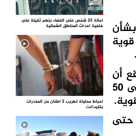
احالة 25 شخص على القضاء بتهم ثقيلة على
بشأن
خلفية احداث المناطق الشمالية
قوية
قع أن
تشهد عدة مناطق بالمملكة زخات مطرية غزيرة قد تصل إلى 50
احباط محاولة تهريب 2 اطنان من المخدرات
بتارودانت
 حتى