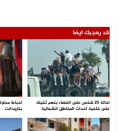
قد يعجبك ايضا
احالة 25 شخص على القضاء بتهم ثقيلة
على خلفية احداث المناطق الشمالية
بتارودانت