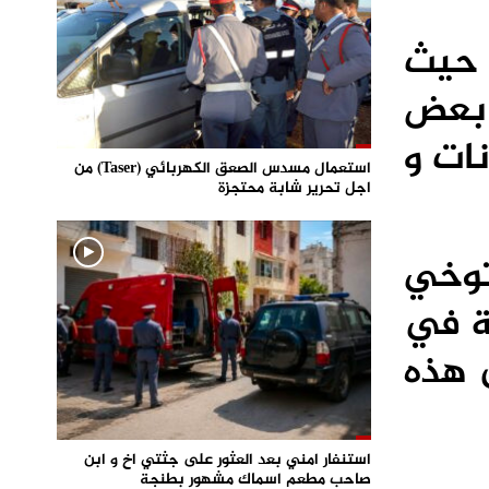
، حيث
ى 30 ملم في بعض
نات و
استعمال مسدس الصعق الكهربائي (Taser) من
اجل تحرير شابة محتجزة
توخي
صة في
 هذه
استنفار امني بعد العثور على جثتي اخ و ابن
صاحب مطعم اسماك مشهور بطنجة