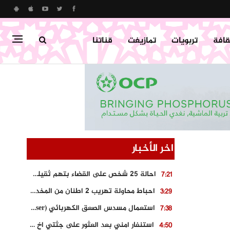
قافة
تربويات
تمازيغت
قناتنا
اخر الأخبار
احالة 25 شخص على القضاء بتهم ثقيلة على خلفية احداث المناطق الشمالية
7:21
احباط محاولة تهريب 2 اطنان من المخدرات بتارودانت
3:29
استعمال مسدس الصعق الكهربائي (Taser) من اجل تحرير شابة محتجزة
7:38
استنفار امني بعد العثور على جثتي اخ و ابن صاحب مطعم اسماك مشهور بطنجة
4:50