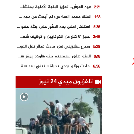
عيد العرش.. تعزيز البنية الأمنية بمنشآت و مصالح جديدة بكل من الحسيمة – فاس و الناظور
2:21
الملك محمد السادس: لم أبحث عن مجد شخصي.. وهَمي كرامة المغاربة
1:33
استنفار امني بعد العثور على جثة عضو سابق في حزب المصباح بالقنيطرة..
5:35
حجز 61 كلغ من الكوكايين و توقيف شخصين بالكركرات
3:46
مصرع عشريني في حادث قطار نقل الفوسفاط..
5:29
العثور على سبعينية جثة هامدة بمقر سكناها بمراكش
9:18
حادث مؤلم يودي بحياة ستيني بعد سقوطه في فرن تقليدي “للجير”
6:56
مصرع شابة ثلاثينية إثر سقوط سيارتها من منحدر خطير بالجرف الأصفر
3:02
تلفزيون ميدي 24 نيوز
توقيف “رضى الطالياني” بتهمة القيادة في حالة سكر و رفضه الامتثال للأمن
3:04
العثور على جثة سبعيني مدفونة بعد أسابيع من اختفائه الغامض
6:42
نادي المحامين بالمغرب يدخل على الخط قضية وفاة مهاجر مغربي ببولونيا
4:40