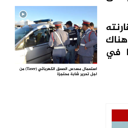
رنته
 هناك
ا في
استعمال مسدس الصعق الكهربائي (Taser) من
اجل تحرير شابة محتجزة