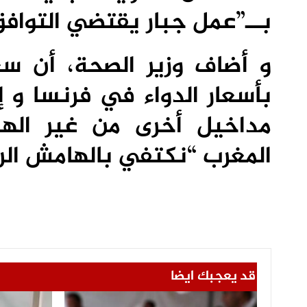
بــ”عمل جبار يقتضي التواف
و أضاف وزير الصحة، أن سعر
بأسعار الدواء في فرنسا و إس
مداخيل أخرى من غير اله
المغرب “نكتفي بالهامش الر
قد يعجبك ايضا