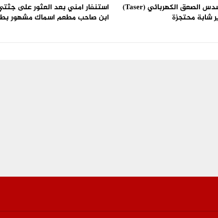
استعمال مسدس الصعق الكهربائي (Taser)
استنفار امني بعد العثور على جثتي 
ر شابة محتجزة
ابن صاحب مطعم اسماك مشهور بط