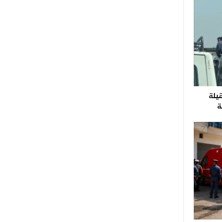
قيلة
ة