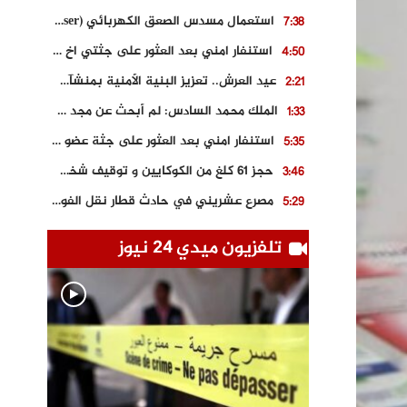
استعمال مسدس الصعق الكهربائي (Taser) من اجل تحرير شابة محتجزة
7:38
استنفار امني بعد العثور على جثتي اخ و ابن صاحب مطعم اسماك مشهور بطنجة
4:50
عيد العرش.. تعزيز البنية الأمنية بمنشآت و مصالح جديدة بكل من الحسيمة – فاس و الناظور
2:21
الملك محمد السادس: لم أبحث عن مجد شخصي.. وهَمي كرامة المغاربة
1:33
استنفار امني بعد العثور على جثة عضو سابق في حزب المصباح بالقنيطرة..
5:35
حجز 61 كلغ من الكوكايين و توقيف شخصين بالكركرات
3:46
مصرع عشريني في حادث قطار نقل الفوسفاط..
5:29
العثور على سبعينية جثة هامدة بمقر سكناها بمراكش
9:18
تلفزيون ميدي 24 نيوز
حادث مؤلم يودي بحياة ستيني بعد سقوطه في فرن تقليدي “للجير”
6:56
مصرع شابة ثلاثينية إثر سقوط سيارتها من منحدر خطير بالجرف الأصفر
3:02
توقيف “رضى الطالياني” بتهمة القيادة في حالة سكر و رفضه الامتثال للأمن
3:04