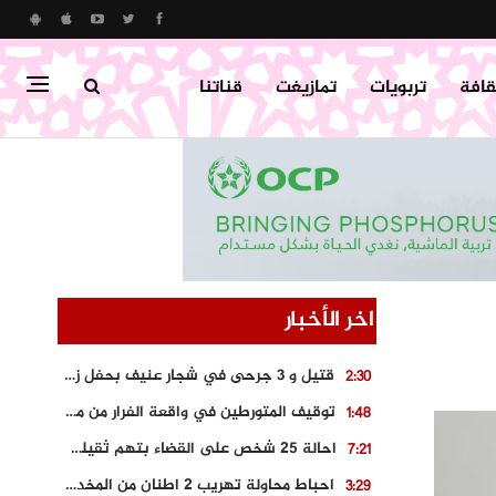
قافة
تربويات
تمازيغت
قناتنا
اخر الأخبار
قتيل و 3 جرحى في شجار عنيف بحفل زفاف بسوق اليبت
2:30
توقيف المتورطين في واقعة الفرار من محطة وقود و حجز السيارة
1:48
احالة 25 شخص على القضاء بتهم ثقيلة على خلفية احداث المناطق الشمالية
7:21
احباط محاولة تهريب 2 اطنان من المخدرات بتارودانت
3:29