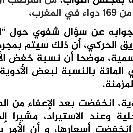
ة بمجلس النواب،
من المرتقب أن
مغرب،
وابه عن سؤال شفوي حول “ار
فريق الحركي، أن ذلك سيتم بمجر
رسمية، موضحا أن نسبة خفض الأ
ل إلى ما يناهز 59 في المائة بالنسبة لبعض الأدو
مزمنة.
ية، انخفضت بعد الإعفاء من ال
ية وعند الاستيراد، مشيرا إل
ة انخفضت أسعارها، و أن الأمر 