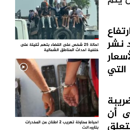
 يتم
تفاع
د نشر
احالة 25 شخص على القضاء بتهم ثقيلة على
خلفية احداث المناطق الشمالية
سعار
ية التي
ضريبة
ى أن
يتعلق
احباط محاولة تهريب 2 اطنان من المخدرات
بتارودانت