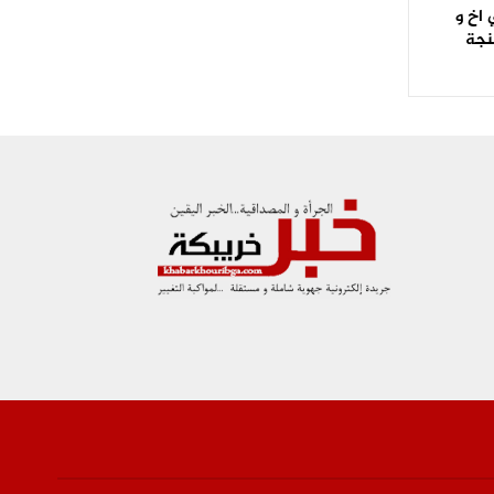
اخ و
نجة