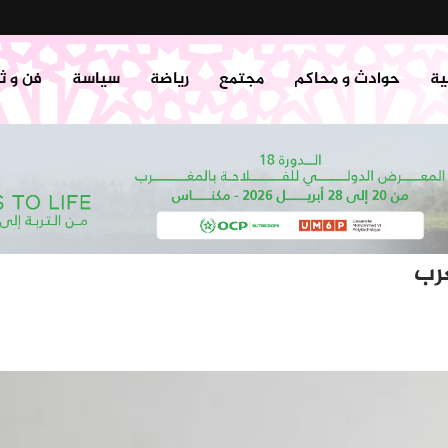
ية
حوادث و محاكم
مجتمع
رياضة
سياسة
فن و ث