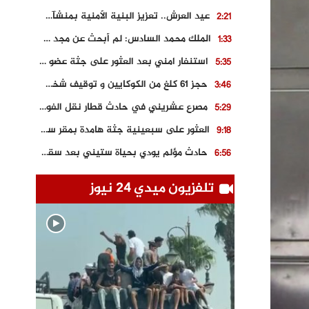
عيد العرش.. تعزيز البنية الأمنية بمنشآت و مصالح جديدة بكل من الحسيمة – فاس و الناظور
2:21
الملك محمد السادس: لم أبحث عن مجد شخصي.. وهَمي كرامة المغاربة
1:33
استنفار امني بعد العثور على جثة عضو سابق في حزب المصباح بالقنيطرة..
5:35
حجز 61 كلغ من الكوكايين و توقيف شخصين بالكركرات
3:46
مصرع عشريني في حادث قطار نقل الفوسفاط..
5:29
العثور على سبعينية جثة هامدة بمقر سكناها بمراكش
9:18
حادث مؤلم يودي بحياة ستيني بعد سقوطه في فرن تقليدي “للجير”
6:56
مصرع شابة ثلاثينية إثر سقوط سيارتها من منحدر خطير بالجرف الأصفر
3:02
تلفزيون ميدي 24 نيوز
توقيف “رضى الطالياني” بتهمة القيادة في حالة سكر و رفضه الامتثال للأمن
3:04
العثور على جثة سبعيني مدفونة بعد أسابيع من اختفائه الغامض
6:42
نادي المحامين بالمغرب يدخل على الخط قضية وفاة مهاجر مغربي ببولونيا
4:40