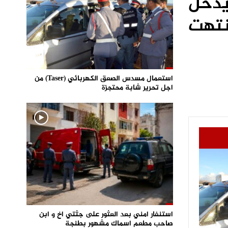
 يدخل
نتهت
استعمال مسدس الصعق الكهربائي (Taser) من
اجل تحرير شابة محتجزة
استنفار امني بعد العثور على جثتي اخ و ابن
صاحب مطعم اسماك مشهور بطنجة