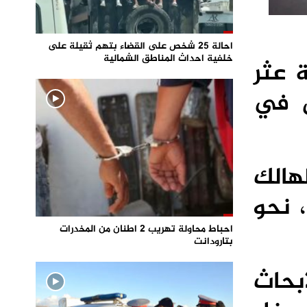
احالة 25 شخص على القضاء بتهم ثقيلة على
خلفية احداث المناطق الشمالية
 عثر
ل في
لهالك
، نحو
احباط محاولة تهريب 2 اطنان من المخدرات
بتارودانت
بحاث