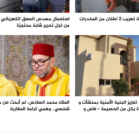
احباط محاولة تهريب 2 اطنان من المخدرات
من اجل تحرير شابة محتجزة
تعزيز البنية الأمنية بمنشآت و
الملك محمد السادس: لم أبحث عن 
 بكل من الحسيمة – فاس و
شخصي.. وهَمي كرامة المغاربة