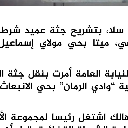
ة سلا، بتشريح جثة عميد شرطة
اضي، ميتا بحي مولاي إسماعي
نيابة العامة أمرت بنقل جثة ا
ية “وادي الرمان” بحي الانبعاث
الك اشتغل رئيسا لمجموعة الأ