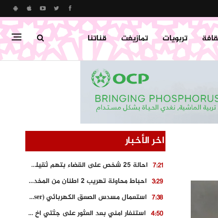
قافة
تربويات
تمازيغت
قناتنا
اخر الأخبار
احالة 25 شخص على القضاء بتهم ثقيلة على خلفية احداث المناطق الشمالية
7:21
احباط محاولة تهريب 2 اطنان من المخدرات بتارودانت
3:29
استعمال مسدس الصعق الكهربائي (Taser) من اجل تحرير شابة محتجزة
7:38
استنفار امني بعد العثور على جثتي اخ و ابن صاحب مطعم اسماك مشهور بطنجة
4:50