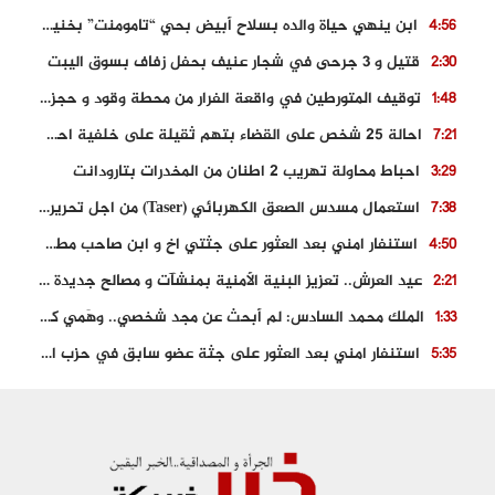
ابن ينهي حياة والده بسلاح أبيض بحي “تامومنت” بخنيفرة
4:56
قتيل و 3 جرحى في شجار عنيف بحفل زفاف بسوق اليبت
2:30
توقيف المتورطين في واقعة الفرار من محطة وقود و حجز السيارة
1:48
احالة 25 شخص على القضاء بتهم ثقيلة على خلفية احداث المناطق الشمالية
7:21
احباط محاولة تهريب 2 اطنان من المخدرات بتارودانت
3:29
استعمال مسدس الصعق الكهربائي (Taser) من اجل تحرير شابة محتجزة
7:38
استنفار امني بعد العثور على جثتي اخ و ابن صاحب مطعم اسماك مشهور بطنجة
4:50
عيد العرش.. تعزيز البنية الأمنية بمنشآت و مصالح جديدة بكل من الحسيمة – فاس و الناظور
2:21
الملك محمد السادس: لم أبحث عن مجد شخصي.. وهَمي كرامة المغاربة
1:33
استنفار امني بعد العثور على جثة عضو سابق في حزب المصباح بالقنيطرة..
5:35
حجز 61 كلغ من الكوكايين و توقيف شخصين بالكركرات
3:46
مصرع عشريني في حادث قطار نقل الفوسفاط..
5:29
العثور على سبعينية جثة هامدة بمقر سكناها بمراكش
9:18