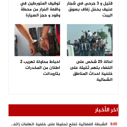
قتيل و 3 جرحى في شجار
توقيف المتورطين في
عنيف بحفل زفاف بسوق
واقعة الفرار من محطة
اليبت
وقود و حجز السيارة
احالة 25 شخص على
احباط محاولة تهريب 2
القضاء بتهم ثقيلة على
اطنان من المخدرات
خلفية احداث المناطق
بتارودانت
الشمالية
اخر الأخبار
الشرطة القضائية تفتح تحقيقا على خلفية اتهامات زائفة أدلت بها مرشحة للهجرة السرية
9:55