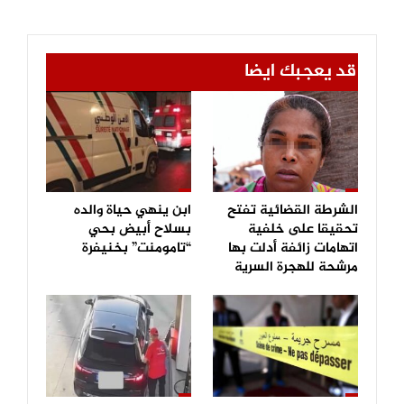
قد يعجبك ايضا
الشرطة القضائية تفتح
ابن ينهي حياة والده
تحقيقا على خلفية
بسلاح أبيض بحي
اتهامات زائفة أدلت بها
“تامومنت” بخنيفرة
مرشحة للهجرة السرية