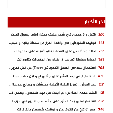
اخر الأخبار
قتيل و 3 جرحى في شجار عنيف بحفل زفاف بسوق اليبت
2:30
توقيف المتورطين في واقعة الفرار من محطة وقود و حجز السيارة
1:48
احالة 25 شخص على القضاء بتهم ثقيلة على خلفية احداث المناطق الشمالية
7:21
احباط محاولة تهريب 2 اطنان من المخدرات بتارودانت
3:29
استعمال مسدس الصعق الكهربائي (Taser) من اجل تحرير شابة محتجزة
7:38
استنفار امني بعد العثور على جثتي اخ و ابن صاحب مطعم اسماك مشهور بطنجة
4:50
عيد العرش.. تعزيز البنية الأمنية بمنشآت و مصالح جديدة بكل من الحسيمة – فاس و الناظور
2:21
الملك محمد السادس: لم أبحث عن مجد شخصي.. وهَمي كرامة المغاربة
1:33
استنفار امني بعد العثور على جثة عضو سابق في حزب المصباح بالقنيطرة..
5:35
حجز 61 كلغ من الكوكايين و توقيف شخصين بالكركرات
3:46