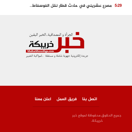
مصرع عشريني في حادث قطار نقل الفوسفاط..
5:29
العثور على سبعينية جثة هامدة بمقر سكناها بمراكش
9:18
حادث مؤلم يودي بحياة ستيني بعد سقوطه في فرن تقليدي “للجير”
6:56
مصرع شابة ثلاثينية إثر سقوط سيارتها من منحدر خطير بالجرف الأصفر
3:02
توقيف “رضى الطالياني” بتهمة القيادة في حالة سكر و رفضه الامتثال للأمن
3:04
اتصل بنا
فريق العمل
اعلن معنا
جميع الحقوق محفوظة لموقع خبر
خريبكة.