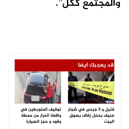
والمجتمع ككل”.
قد يعجبك ايضا
قتيل و 3 جرحى في شجار
توقيف المتورطين في
عنيف بحفل زفاف بسوق
واقعة الفرار من محطة
اليبت
وقود و حجز السيارة