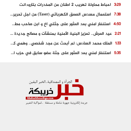
احباط محاولة تهريب 2 اطنان من المخدرات بتارودانت
3:29
استعمال مسدس الصعق الكهربائي (Taser) من اجل تحرير شابة محتجزة
7:38
استنفار امني بعد العثور على جثتي اخ و ابن صاحب مطعم اسماك مشهور بطنجة
4:50
عيد العرش.. تعزيز البنية الأمنية بمنشآت و مصالح جديدة بكل من الحسيمة – فاس و الناظور
2:21
الملك محمد السادس: لم أبحث عن مجد شخصي.. وهَمي كرامة المغاربة
1:33
استنفار امني بعد العثور على جثة عضو سابق في حزب المصباح بالقنيطرة..
5:35
حجز 61 كلغ من الكوكايين و توقيف شخصين بالكركرات
3:46
مصرع عشريني في حادث قطار نقل الفوسفاط..
5:29
العثور على سبعينية جثة هامدة بمقر سكناها بمراكش
9:18
حادث مؤلم يودي بحياة ستيني بعد سقوطه في فرن تقليدي “للجير”
6:56