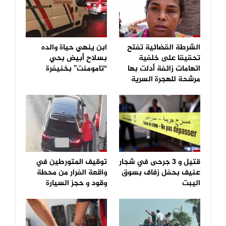
الشرطة القضائية تفتح
ابن ينهي حياة والده
تحقيقا على خلفية
بسلاح أبيض بحي
اتهامات زائفة أدلت بها
“تامومنت” بخنيفرة
مرشحة للهجرة السرية
قتيل و 3 جرحى في شجار
توقيف المتورطين في
عنيف بحفل زفاف بسوق
واقعة الفرار من محطة
اليبت
وقود و حجز السيارة