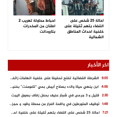
احالة 25 شخص على
احباط محاولة تهريب 2
القضاء بتهم ثقيلة على
اطنان من المخدرات
خلفية احداث المناطق
بتارودانت
الشمالية
اخر الأخبار
الشرطة القضائية تفتح تحقيقا على خلفية اتهامات زائفة أدلت بها مرشحة للهجرة السرية
9:55
ابن ينهي حياة والده بسلاح أبيض بحي “تامومنت” بخنيفرة
4:56
قتيل و 3 جرحى في شجار عنيف بحفل زفاف بسوق اليبت
2:30
توقيف المتورطين في واقعة الفرار من محطة وقود و حجز السيارة
1:48
احالة 25 شخص على القضاء بتهم ثقيلة على خلفية احداث المناطق الشمالية
7:21