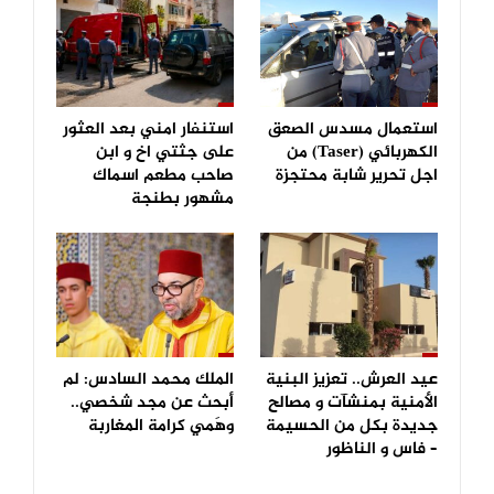
استعمال مسدس الصعق
استنفار امني بعد العثور
الكهربائي (Taser) من
على جثتي اخ و ابن
اجل تحرير شابة محتجزة
صاحب مطعم اسماك
مشهور بطنجة
عيد العرش.. تعزيز البنية
الملك محمد السادس: لم
الأمنية بمنشآت و مصالح
أبحث عن مجد شخصي..
جديدة بكل من الحسيمة
وهَمي كرامة المغاربة
– فاس و الناظور