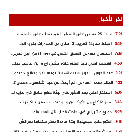
اخر الأخبار
احالة 25 شخص على القضاء بتهم ثقيلة على خلفية احداث المناطق الشمالية
7:21
احباط محاولة تهريب 2 اطنان من المخدرات بتارودانت
3:29
استعمال مسدس الصعق الكهربائي (Taser) من اجل تحرير شابة محتجزة
7:38
استنفار امني بعد العثور على جثتي اخ و ابن صاحب مطعم اسماك مشهور بطنجة
4:50
عيد العرش.. تعزيز البنية الأمنية بمنشآت و مصالح جديدة بكل من الحسيمة – فاس و الناظور
2:21
الملك محمد السادس: لم أبحث عن مجد شخصي.. وهَمي كرامة المغاربة
1:33
استنفار امني بعد العثور على جثة عضو سابق في حزب المصباح بالقنيطرة..
5:35
حجز 61 كلغ من الكوكايين و توقيف شخصين بالكركرات
3:46
مصرع عشريني في حادث قطار نقل الفوسفاط..
5:29
العثور على سبعينية جثة هامدة بمقر سكناها بمراكش
9:18
حادث مؤلم يودي بحياة ستيني بعد سقوطه في فرن تقليدي “للجير”
6:56