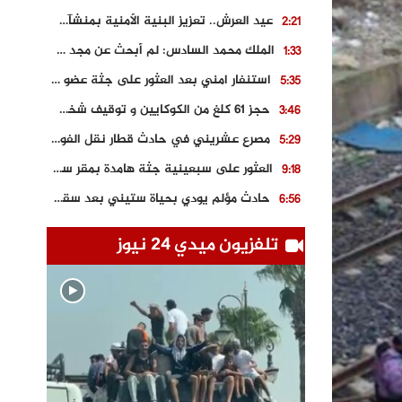
عيد العرش.. تعزيز البنية الأمنية بمنشآت و مصالح جديدة بكل من الحسيمة – فاس و الناظور
2:21
الملك محمد السادس: لم أبحث عن مجد شخصي.. وهَمي كرامة المغاربة
1:33
استنفار امني بعد العثور على جثة عضو سابق في حزب المصباح بالقنيطرة..
5:35
حجز 61 كلغ من الكوكايين و توقيف شخصين بالكركرات
3:46
مصرع عشريني في حادث قطار نقل الفوسفاط..
5:29
العثور على سبعينية جثة هامدة بمقر سكناها بمراكش
9:18
حادث مؤلم يودي بحياة ستيني بعد سقوطه في فرن تقليدي “للجير”
6:56
مصرع شابة ثلاثينية إثر سقوط سيارتها من منحدر خطير بالجرف الأصفر
3:02
تلفزيون ميدي 24 نيوز
توقيف “رضى الطالياني” بتهمة القيادة في حالة سكر و رفضه الامتثال للأمن
3:04
العثور على جثة سبعيني مدفونة بعد أسابيع من اختفائه الغامض
6:42
نادي المحامين بالمغرب يدخل على الخط قضية وفاة مهاجر مغربي ببولونيا
4:40