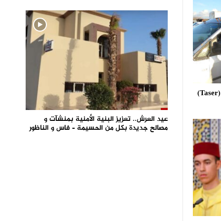
استعمال مسدس الصعق الكهربائي (Taser)
عيد العرش.. تعزيز البنية الأمنية بمنشآت و
مصالح جديدة بكل من الحسيمة – فاس و الناظور