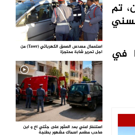
، تم
حسني
استعمال مسدس الصعق الكهربائي (Taser) من
ا في
اجل تحرير شابة محتجزة
استنفار امني بعد العثور على جثتي اخ و ابن
صاحب مطعم اسماك مشهور بطنجة