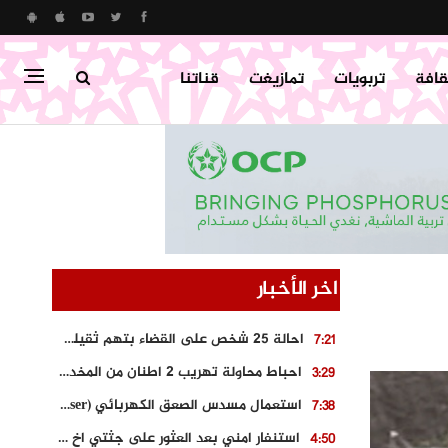
قافة
تربويات
تمازيغت
قناتنا
اخر الأخبار
احالة 25 شخص على القضاء بتهم ثقيلة على خلفية احداث المناطق الشمالية
7:21
احباط محاولة تهريب 2 اطنان من المخدرات بتارودانت
3:29
استعمال مسدس الصعق الكهربائي (Taser) من اجل تحرير شابة محتجزة
7:38
استنفار امني بعد العثور على جثتي اخ و ابن صاحب مطعم اسماك مشهور بطنجة
4:50