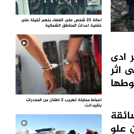
احالة 25 شخص على القضاء بتهم ثقيلة على
خلفية احداث المناطق الشمالية
 ادى
ى اثر
وطها
احباط محاولة تهريب 2 اطنان من المخدرات
بتارودانت
سائقة
 علو