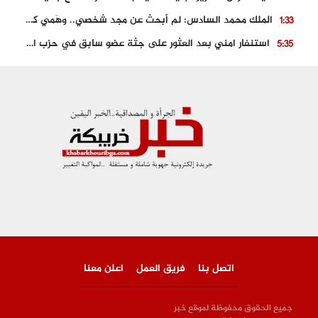
الملك محمد السادس: لم أبحث عن مجد شخصي.. وهَمي كرامة المغاربة
1:33
استنفار امني بعد العثور على جثة عضو سابق في حزب المصباح بالقنيطرة..
5:35
حجز 61 كلغ من الكوكايين و توقيف شخصين بالكركرات
3:46
مصرع عشريني في حادث قطار نقل الفوسفاط..
5:29
العثور على سبعينية جثة هامدة بمقر سكناها بمراكش
9:18
حادث مؤلم يودي بحياة ستيني بعد سقوطه في فرن تقليدي “للجير”
6:56
اتصل بنا
فريق العمل
اعلن معنا
جميع الحقوق محفوظة لموقع خبر