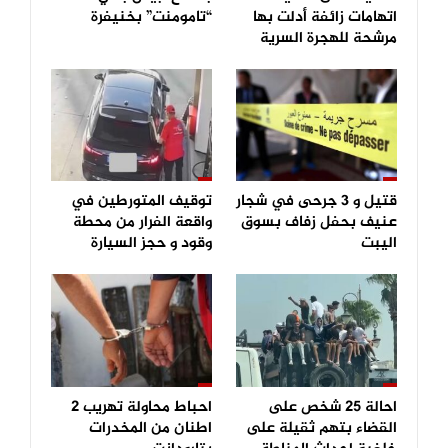
اتهامات زائفة أدلت بها
“تامومنت” بخنيفرة
مرشحة للهجرة السرية
قتيل و 3 جرحى في شجار
توقيف المتورطين في
عنيف بحفل زفاف بسوق
واقعة الفرار من محطة
اليبت
وقود و حجز السيارة
احالة 25 شخص على
احباط محاولة تهريب 2
القضاء بتهم ثقيلة على
اطنان من المخدرات