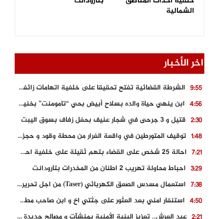
خلفية احداث المناطق
بتارودانت
الشمالية
اخر الأخبار
الشرطة القضائية تفتح تحقيقا على خلفية اتهامات زائفة أدلت بها مرشحة للهجرة السرية
9:55
ابن ينهي حياة والده بسلاح أبيض بحي “تامومنت” بخنيفرة
4:56
قتيل و 3 جرحى في شجار عنيف بحفل زفاف بسوق اليبت
2:30
توقيف المتورطين في واقعة الفرار من محطة وقود و حجز السيارة
1:48
احالة 25 شخص على القضاء بتهم ثقيلة على خلفية احداث المناطق الشمالية
7:21
احباط محاولة تهريب 2 اطنان من المخدرات بتارودانت
3:29
استعمال مسدس الصعق الكهربائي (Taser) من اجل تحرير شابة محتجزة
7:38
استنفار امني بعد العثور على جثتي اخ و ابن صاحب مطعم اسماك مشهور بطنجة
4:50
عيد العرش.. تعزيز البنية الأمنية بمنشآت و مصالح جديدة بكل من الحسيمة – فاس و الناظور
2:21