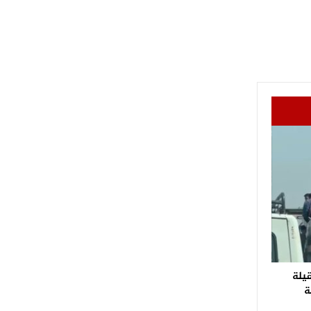
قيلة
ة