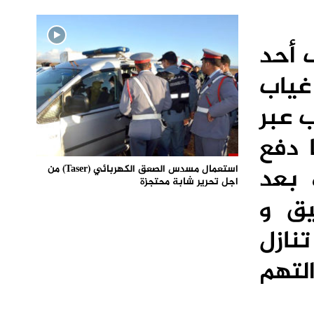
 أحد
غياب
 عبر
 دفع
 بعد
استعمال مسدس الصعق الكهربائي (Taser) من
اجل تحرير شابة محتجزة
يق و
نازل
لتهم