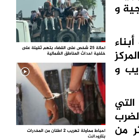
ية و
بناء
احالة 25 شخص على القضاء بتهم ثقيلة على
مركز
خلفية احداث المناطق الشمالية
يب و
التي
لضرب
ر من
احباط محاولة تهريب 2 اطنان من المخدرات
بتارودانت