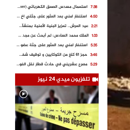
استعمال مسدس الصعق الكهربائي (Taser) من اجل تحرير شابة محتجزة
7:38
استنفار امني بعد العثور على جثتي اخ و ابن صاحب مطعم اسماك مشهور بطنجة
4:50
عيد العرش.. تعزيز البنية الأمنية بمنشآت و مصالح جديدة بكل من الحسيمة – فاس و الناظور
2:21
الملك محمد السادس: لم أبحث عن مجد شخصي.. وهَمي كرامة المغاربة
1:33
استنفار امني بعد العثور على جثة عضو سابق في حزب المصباح بالقنيطرة..
5:35
حجز 61 كلغ من الكوكايين و توقيف شخصين بالكركرات
3:46
مصرع عشريني في حادث قطار نقل الفوسفاط..
5:29
العثور على سبعينية جثة هامدة بمقر سكناها بمراكش
9:18
تلفزيون ميدي 24 نيوز
حادث مؤلم يودي بحياة ستيني بعد سقوطه في فرن تقليدي “للجير”
6:56
مصرع شابة ثلاثينية إثر سقوط سيارتها من منحدر خطير بالجرف الأصفر
3:02
توقيف “رضى الطالياني” بتهمة القيادة في حالة سكر و رفضه الامتثال للأمن
3:04