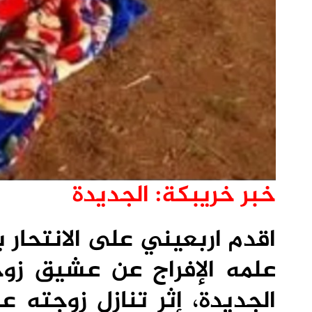
خبر خريبكة: الجديدة
اقدم اربعيني على الانتحار ب
علمه الإفراج عن عشيق زوج
الجديدة، إثر تنازل زوجته ع