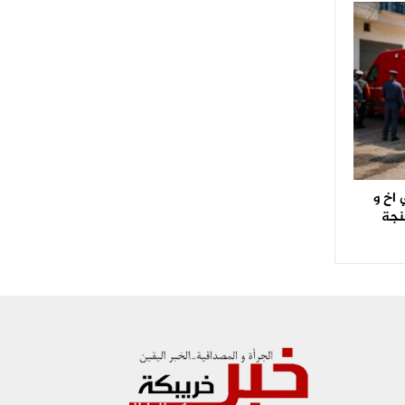
اخ و
نجة