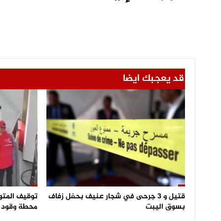
قد يعجبك ايضا
قتيل و 3 جرحى في شجار عنيف بحفل زفاف
توقيف المتو
بسوق اليبت
محطة وقود و