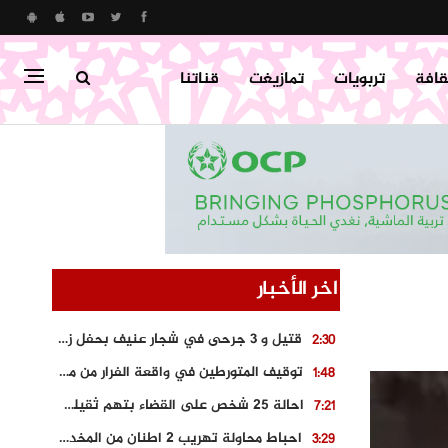
قافة
تربويات
تمازيغت
قناتنا
اخر الأخبار
قتيل و 3 جرحى في شجار عنيف بحفل زفاف بسوق اليبت
2:30
توقيف المتورطين في واقعة الفرار من محطة وقود و حجز السيارة
1:48
احالة 25 شخص على القضاء بتهم ثقيلة على خلفية احداث المناطق الشمالية
7:21
احباط محاولة تهريب 2 اطنان من المخدرات بتارودانت
3:29